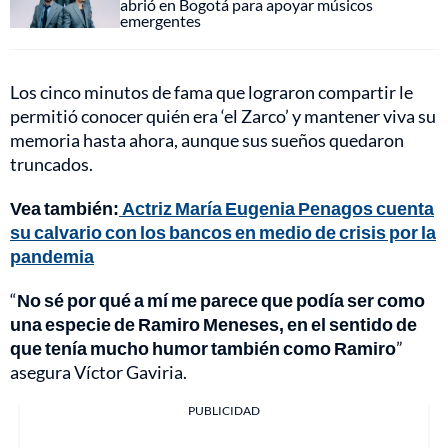
abrió en Bogotá para apoyar músicos
emergentes
Los cinco minutos de fama que lograron compartir le
permitió conocer quién era ‘el Zarco’ y mantener viva su
memoria hasta ahora, aunque sus sueños quedaron
truncados.
Vea también:
Actriz María Eugenia Penagos cuenta
su calvario con los bancos en medio de crisis por la
pandemia
“
No sé por qué a mí me parece que podía ser como
una especie de Ramiro Meneses, en el sentido de
que tenía mucho humor también como Ramiro
”
asegura Víctor Gaviria.
PUBLICIDAD