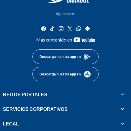
Síguenos en:
facebook
tiktok
instagram
twitter
whatsapp
google
youtube-
Más contenido en
footer
Descarga nuestra app en
Descarga nuestra app en
RED DE PORTALES
SERVICIOS CORPORATIVOS
LEGAL