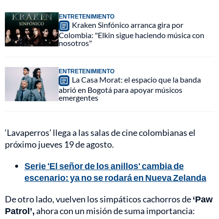
ENTRETENIMIENTO
Kraken Sinfónico arranca gira por
Colombia: "Elkin sigue haciendo música con
nosotros"
ENTRETENIMIENTO
La Casa Morat: el espacio que la banda
abrió en Bogotá para apoyar músicos
emergentes
‘Lavaperros’ llega a las salas de cine colombianas el
próximo jueves 19 de agosto.
Serie 'El señor de los anillos' cambia de
escenario: ya no se rodará en Nueva Zelanda
De otro lado, vuelven los simpáticos cachorros de
‘Paw
Patrol’,
ahora con un misión de suma importancia: