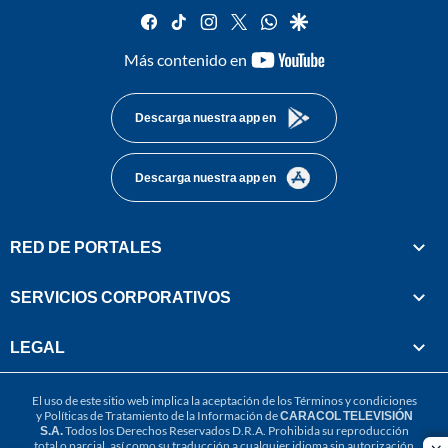
facebook
tiktok
instagram
twitter
whatsapp
google
youtube-
Más contenido en
footer
Descarga nuestra app en
Descarga nuestra app en
RED DE PORTALES
SERVICIOS CORPORATIVOS
LEGAL
El uso de este sitio web implica la aceptación de los
Términos y condiciones
y
Políticas de Tratamiento de la Información
de
CARACOL TELEVISIÓN
S.A.
Todos los Derechos Reservados D.R.A. Prohibida su reproducción
total o parcial, así como su traducción a cualquier idioma sin autorización