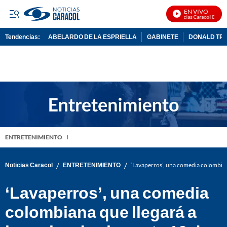
EN VIVO
Noticias Caracol En Vivo
Tendencias:
ABELARDO DE LA ESPRIELLA
GABINETE
DONALD TR
PUBLICIDAD
ENTRETENIMIENTO
/
/
Noticias Caracol
ENTRETENIMIENTO
‘Lavaperros’, una comedia colombiana 
‘Lavaperros’, una comedia
colombiana que llegará a