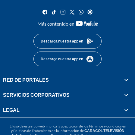
facebook
tiktok
instagram
twitter
whatsapp
google
youtube-
Más contenido en
footer
Descarga nuestra app en
Descarga nuestra app en
RED DE PORTALES
SERVICIOS CORPORATIVOS
LEGAL
El uso de este sitio web implica la aceptación de los
Términos y condiciones
y
Políticas de Tratamiento de la Información
de
CARACOL TELEVISIÓN