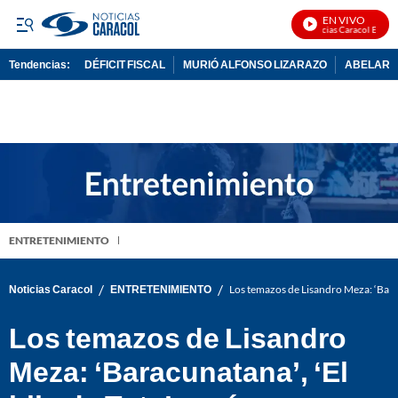
EN VIVO
Noticias Caracol En Vivo
Tendencias:
DÉFICIT FISCAL
MURIÓ ALFONSO LIZARAZO
ABELARDO
PUBLICIDAD
ENTRETENIMIENTO
/
/
Noticias Caracol
ENTRETENIMIENTO
Los temazos de Lisandro Meza: ‘Barac
Los temazos de Lisandro
Meza: ‘Baracunatana’, ‘El