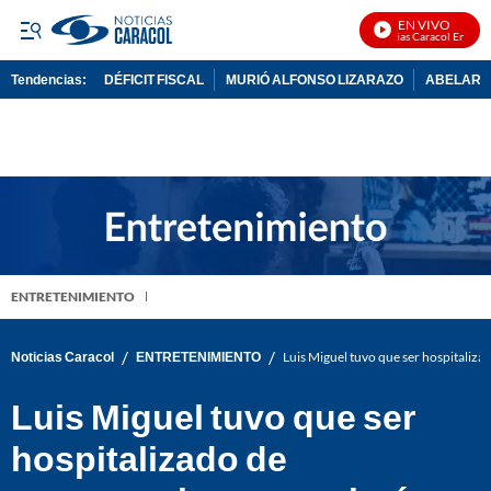
EN VIVO
Noticias Caracol En Vivo
Tendencias:
DÉFICIT FISCAL
MURIÓ ALFONSO LIZARAZO
ABELARDO
PUBLICIDAD
ENTRETENIMIENTO
/
/
Noticias Caracol
ENTRETENIMIENTO
Luis Miguel tuvo que ser hospitaliza
Luis Miguel tuvo que ser
hospitalizado de