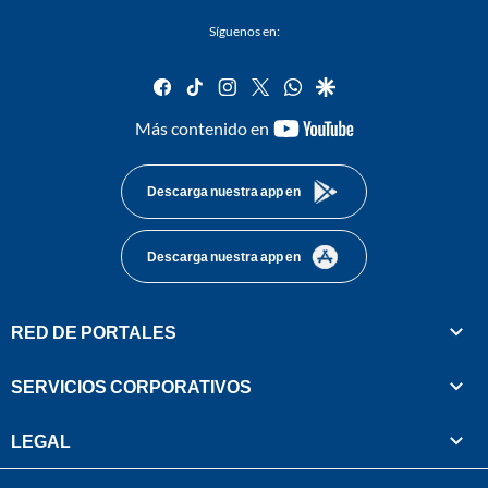
Síguenos en:
facebook
tiktok
instagram
twitter
whatsapp
google
youtube-
Más contenido en
footer
Descarga nuestra app en
Descarga nuestra app en
RED DE PORTALES
SERVICIOS CORPORATIVOS
LEGAL