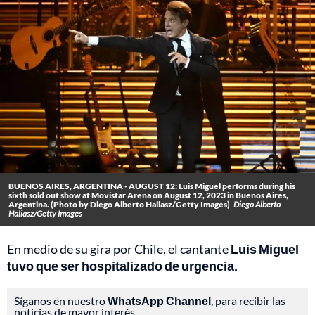
BUENOS AIRES, ARGENTINA - AUGUST 12: Luis Miguel performs during his
sixth sold out show at Movistar Arena on August 12, 2023 in Buenos Aires,
Argentina. (Photo by Diego Alberto Haliasz/Getty Images)
Diego Alberto
Haliasz/Getty Images
En medio de su gira por Chile, el cantante
Luis Miguel
tuvo que ser hospitalizado de urgencia.
Síganos en nuestro
WhatsApp Channel
, para recibir las
noticias de mayor interés