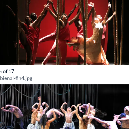
of
17
1
bienal-fin4.jpg