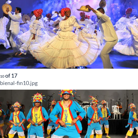
of
17
10
bienal-fin10.jpg