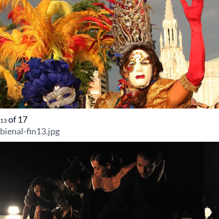
of
17
13
bienal-fin13.jpg