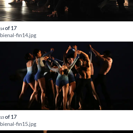
of
17
14
bienal-fin14.jpg
of
17
15
bienal-fin15.jpg