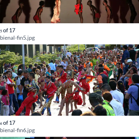
of
17
5
bienal-fin5.jpg
of
17
6
bienal-fin6.jpg