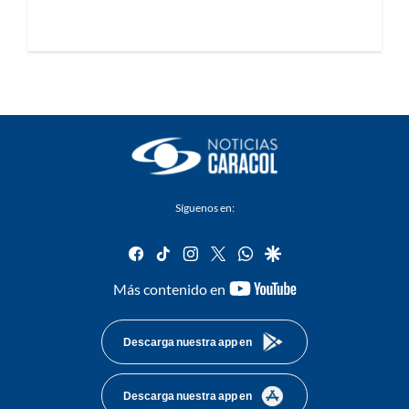
Síguenos en:
facebook
tiktok
instagram
twitter
whatsapp
google
youtube-
Más contenido en
footer
Descarga nuestra app en
Descarga nuestra app en