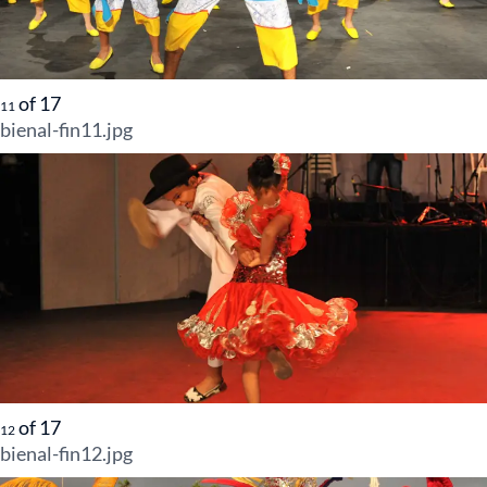
of
17
11
bienal-fin11.jpg
of
17
12
bienal-fin12.jpg