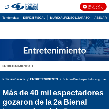
EN VIVO
Noticias Caracol En Vivo
Tendencias:
DÉFICIT FISCAL
MURIÓ ALFONSO LIZARAZO
ABELARDO
PUBLICIDAD
ENTRETENIMIENTO
/
/
Noticias Caracol
ENTRETENIMIENTO
Más de 40 mil espectadores gozaron d
Más de 40 mil espectadores
gozaron de la 2a Bienal