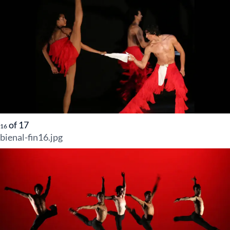
of
17
16
bienal-fin16.jpg