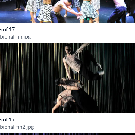
of
17
2
bienal-fin.jpg
of
17
3
bienal-fin2.jpg