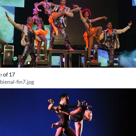
of
17
7
bienal-fin7.jpg