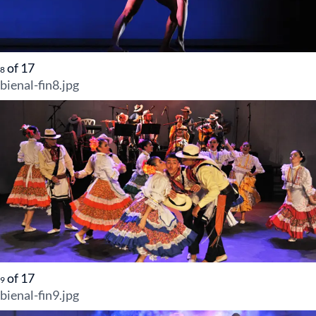
of
17
8
bienal-fin8.jpg
of
17
9
bienal-fin9.jpg