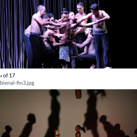
of
17
4
bienal-fin3.jpg