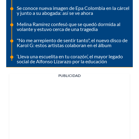
Se conoce nueva imagen de Epa Colombia en la cárcel
y junto a su abogada: así se ve ahora
Melina Ramírez confesó que se quedó dormida al
volante y estuvo cerca de una tragedia
"No me arrepiento de sentir tanto", el nuevo disco de
Karol G: estos artistas colaboran en el álbum
‘Lleva una escuelita en tu corazón’, el mayor legado
social de Alfonso Lizarazo por la educación
PUBLICIDAD