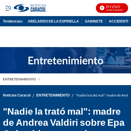
EN VIVO
Noticias Caracol En Viv
Tendencias:
ABELARDO DE LA ESPRIELLA
GABINETE
ACCIDENTE 
PUBLICIDAD
ENTRETENIMIENTO
/
/
Noticias Caracol
ENTRETENIMIENTO
"Nadie la trató mal": madre de Andre
"Nadie la trató mal": madre
de Andrea Valdiri sobre Epa