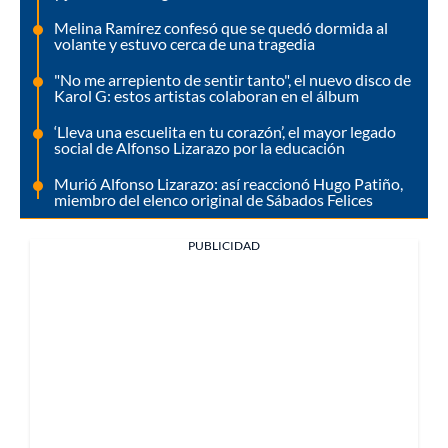
Melina Ramírez confesó que se quedó dormida al
volante y estuvo cerca de una tragedia
"No me arrepiento de sentir tanto", el nuevo disco de
Karol G: estos artistas colaboran en el álbum
‘Lleva una escuelita en tu corazón’, el mayor legado
social de Alfonso Lizarazo por la educación
Murió Alfonso Lizarazo: así reaccionó Hugo Patiño,
miembro del elenco original de Sábados Felices
PUBLICIDAD