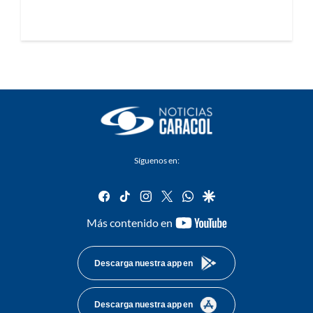
Síguenos en:
facebook
tiktok
instagram
twitter
whatsapp
google
youtube-
Más contenido en
footer
Descarga nuestra app en
Descarga nuestra app en