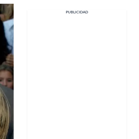
PUBLICIDAD
Facebook
X
Whatsapp
Copiar enlace
Telegram
LinkedIn