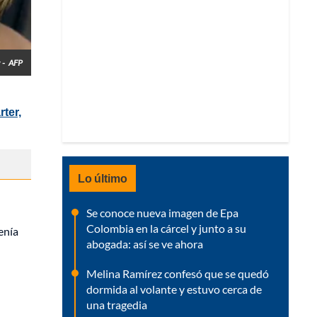
 -
AFP
ter,
Lo último
Se conoce nueva imagen de Epa
Colombia en la cárcel y junto a su
enía
abogada: así se ve ahora
Melina Ramírez confesó que se quedó
dormida al volante y estuvo cerca de
una tragedia