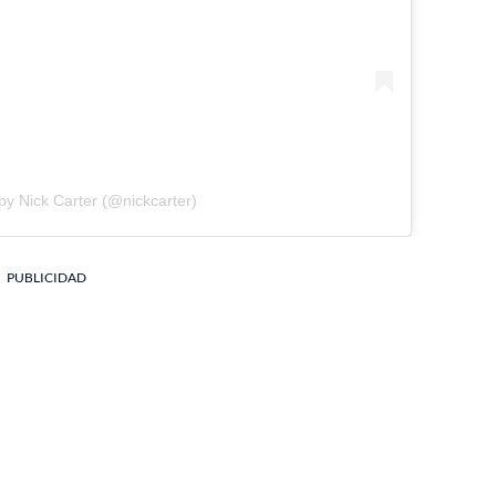
by Nick Carter (@nickcarter)
PUBLICIDAD