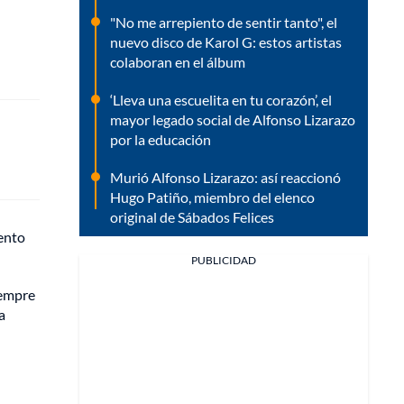
"No me arrepiento de sentir tanto", el
nuevo disco de Karol G: estos artistas
colaboran en el álbum
‘Lleva una escuelita en tu corazón’, el
mayor legado social de Alfonso Lizarazo
por la educación
Murió Alfonso Lizarazo: así reaccionó
Hugo Patiño, miembro del elenco
original de Sábados Felices
iento
PUBLICIDAD
iempre
a