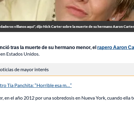
rdaderos villanos aquí", dijo Nick Carter sobre la muerte de su hermano Aaron Carter
nció tras la muerte de su hermano menor, el
rapero Aaron Car
, en Estados Unidos.
 noticias de mayor interés
ntro Tía Panchita: “Horrible esa m…”
r, en el año 2012 por una sobredosis en Nueva York, cuando ella t