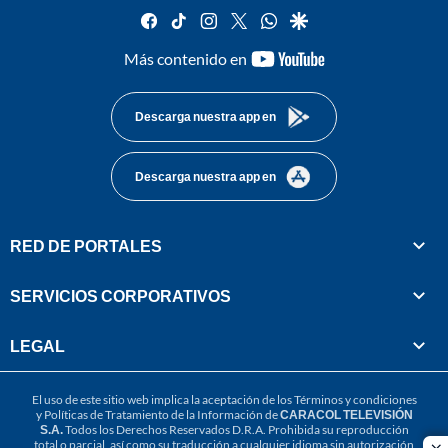
facebook
tiktok
instagram
twitter
whatsapp
google
youtube-
Más contenido en
footer
Descarga nuestra app en
Descarga nuestra app en
RED DE PORTALES
SERVICIOS CORPORATIVOS
LEGAL
El uso de este sitio web implica la aceptación de los
Términos y condiciones
y
Políticas de Tratamiento de la Información
de
CARACOL TELEVISIÓN
S.A.
Todos los Derechos Reservados D.R.A. Prohibida su reproducción
total o parcial, así como su traducción a cualquier idioma sin autorización