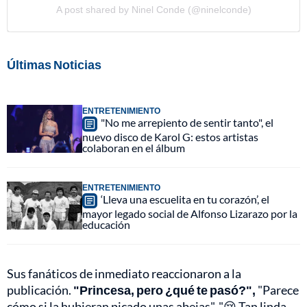
A post shared by Ninel Conde (@ninelconde)
Últimas Noticias
ENTRETENIMIENTO
"No me arrepiento de sentir tanto", el
nuevo disco de Karol G: estos artistas
colaboran en el álbum
ENTRETENIMIENTO
‘Lleva una escuelita en tu corazón’, el
mayor legado social de Alfonso Lizarazo por la
educación
Sus fanáticos de inmediato reaccionaron a la
publicación.
"Princesa, pero ¿qué te pasó?",
"Parece
cómo si la hubieran picado unas abejas", "😢 Tan linda