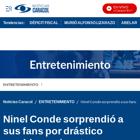
EN VIVO
Noticias Caracol En Vivo
Tendencias:
DÉFICIT FISCAL
MURIÓ ALFONSO LIZARAZO
ABELARDO
PUBLICIDAD
ENTRETENIMIENTO
/
/
Noticias Caracol
ENTRETENIMIENTO
Ninel Conde sorprendió a sus fans po
Ninel Conde sorprendió a
sus fans por drástico