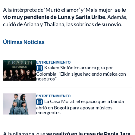
A la intérprete de ‘Murió el amor’ y ‘Mala mujer’
se le
vio muy pendiente de Luna y Sarita Uribe
. Además,
cuidó de Ariana y Thaliana, las sobrinas de su novio.
Últimas Noticias
ENTRETENIMIENTO
Kraken Sinfónico arranca gira por
Colombia: "Elkin sigue haciendo música con
nosotros"
ENTRETENIMIENTO
La Casa Morat: el espacio que la banda
abrió en Bogotá para apoyar músicos
emergentes
A la pijamada, que
se realizó en la casa de Paola Jara