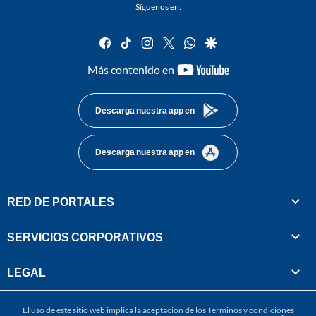
Síguenos en:
facebook
tiktok
instagram
twitter
whatsapp
google
youtube-
Más contenido en
footer
Descarga nuestra app en
Descarga nuestra app en
RED DE PORTALES
SERVICIOS CORPORATIVOS
LEGAL
El uso de este sitio web implica la aceptación de los
Términos y condiciones