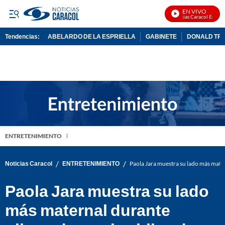
EN VIVO
Noticias Caracol En Vivo
Tendencias:
ABELARDO DE LA ESPRIELLA
GABINETE
DONALD TR
PUBLICIDAD
ENTRETENIMIENTO
/
/
Noticias Caracol
ENTRETENIMIENTO
Paola Jara muestra su lado más mater
Paola Jara muestra su lado
más maternal durante