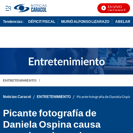
EN VIVO
Noticias Caracol En Vivo
Tendencias:
DÉFICIT FISCAL
MURIÓ ALFONSO LIZARAZO
ABELARDO
PUBLICIDAD
ENTRETENIMIENTO
/
/
Noticias Caracol
ENTRETENIMIENTO
Picante fotografía de Daniela Ospina 
Picante fotografía de
Daniela Ospina causa