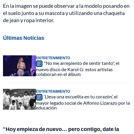
En la imagen se puede observar a la modelo posando en
el suelo junto a su mascota y utilizando una chaqueta
de jean y ropa interior.
Últimas Noticias
ENTRETENIMIENTO
"No me arrepiento de sentir tanto", el
nuevo disco de Karol G: estos artistas
colaboran en el álbum
ENTRETENIMIENTO
‘Lleva una escuelita en tu corazón’, el
mayor legado social de Alfonso Lizarazo por la
educación
"Hoy empieza de nuevo… pero contigo, date la