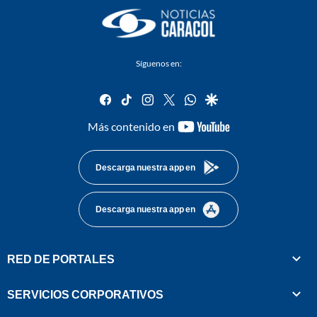
Síguenos en:
facebook
tiktok
instagram
twitter
whatsapp
google
youtube-
Más contenido en
footer
Descarga nuestra app en
Descarga nuestra app en
RED DE PORTALES
SERVICIOS CORPORATIVOS