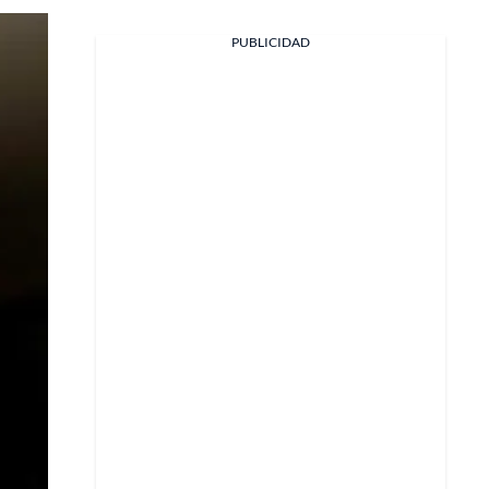
PUBLICIDAD
Facebook
X
Whatsapp
Copiar enlace
Telegram
LinkedIn