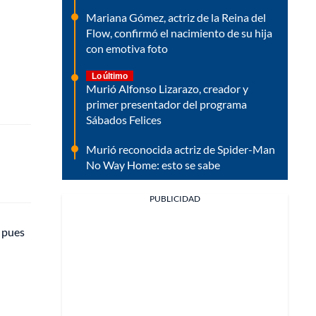
Mariana Gómez, actriz de la Reina del
Flow, confirmó el nacimiento de su hija
con emotiva foto
Lo último
Murió Alfonso Lizarazo, creador y
primer presentador del programa
Sábados Felices
Murió reconocida actriz de Spider-Man
No Way Home: esto se sabe
PUBLICIDAD
 pues