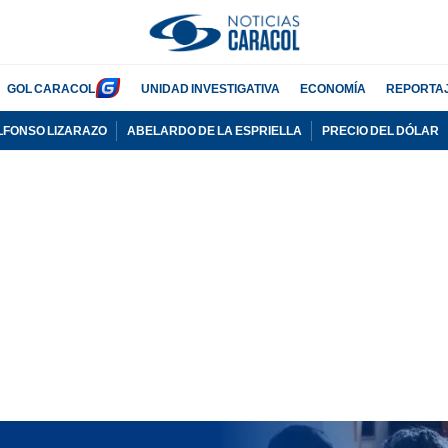
GOL CARACOL
UNIDAD INVESTIGATIVA
ECONOMÍA
REPORTA
LFONSO LIZARAZO
ABELARDO DE LA ESPRIELLA
PRECIO DEL DÓLAR
PUBLICIDAD