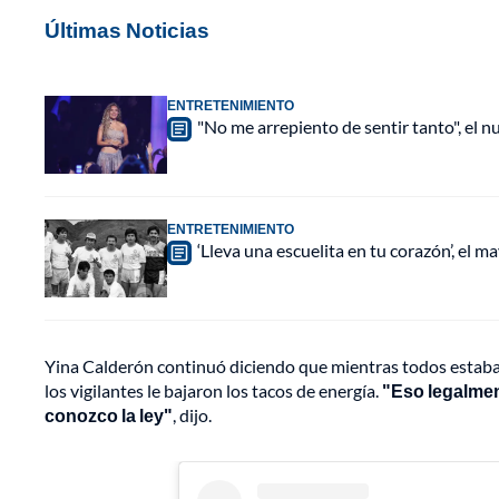
Últimas Noticias
ENTRETENIMIENTO
"No me arrepiento de sentir tanto", el n
ENTRETENIMIENTO
‘Lleva una escuelita en tu corazón’, el 
Yina Calderón continuó diciendo que mientras todos estaba
los vigilantes le bajaron los tacos de energía.
"Eso legalment
conozco la ley"
, dijo.