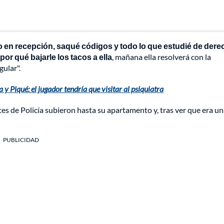
to en recepción, saqué códigos y todo lo que estudié de dere
 por qué bajarle los tacos a ella
, mañana ella resolverá con la
gular".
 y Piqué: el jugador tendría que visitar al psiquiatra
s de Policía subieron hasta su apartamento y, tras ver que era u
PUBLICIDAD