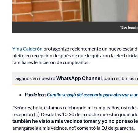
"Eso legal
Yina Calderón
protagonizó recientemente un nuevo escándalo
pleito en recepción después de que le quitaron la electrici
familiares le hicieron de cumpleaños.
Síganos en nuestro
WhatsApp Channel
, para recibir las
Puede leer:
Camilo se bajó del escenario para abrazar a u
"Señores, hola, estamos celebrando mi cumpleaños, ustedes 
recepción (...) Desde las 10:30 de la noche me están jodiend
también he visto a mis vecinos tomar y yo no por eso l
amargársela a mis vecinos, no", comentó la DJ de guaracha.