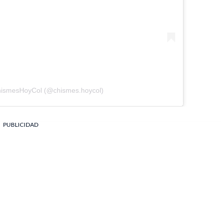
hismesHoyCol (@chismes.hoycol)
PUBLICIDAD