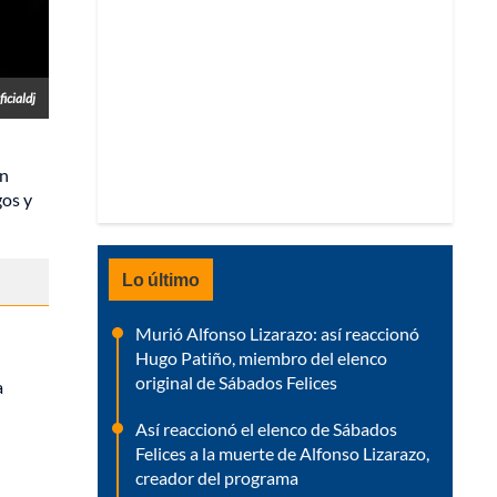
icialdj
un
gos y
Lo último
Murió Alfonso Lizarazo: así reaccionó
Hugo Patiño, miembro del elenco
original de Sábados Felices
a
Así reaccionó el elenco de Sábados
Felices a la muerte de Alfonso Lizarazo,
creador del programa