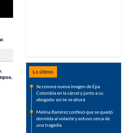
r.
a,
Lo último
empos.
Se conoce nueva imagen de Epa
Colombia en la cárcel y junto a su
abogada: así se ve ahora
Melina Ramírez confesó que se quedó
dormida al volante y estuvo cerca de
una tragedia