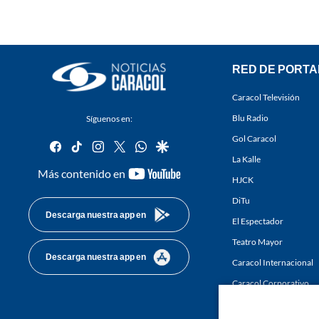
RED DE PORTA
Caracol Televisión
Blu Radio
Síguenos en:
Gol Caracol
facebook
tiktok
instagram
twitter
whatsapp
google
La Kalle
youtube-
Más contenido en
HJCK
footer
DiTu
Descarga nuestra app en
El Espectador
Teatro Mayor
Descarga nuestra app en
Caracol Internacional
Caracol Corporativo
Caracol Next