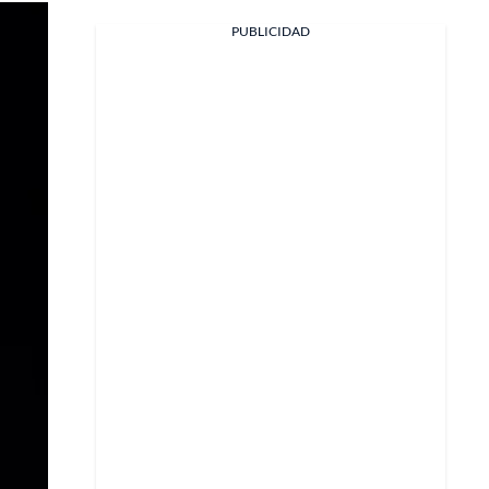
PUBLICIDAD
Facebook
X
Whatsapp
Copiar enlace
Telegram
LinkedIn