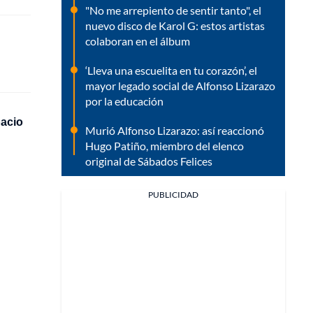
"No me arrepiento de sentir tanto", el
nuevo disco de Karol G: estos artistas
colaboran en el álbum
‘Lleva una escuelita en tu corazón’, el
mayor legado social de Alfonso Lizarazo
por la educación
pacio
Murió Alfonso Lizarazo: así reaccionó
Hugo Patiño, miembro del elenco
original de Sábados Felices
PUBLICIDAD