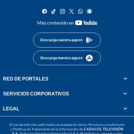
facebook
tiktok
instagram
twitter
whatsapp
google
youtube-
Más contenido en
footer
Descarga nuestra app en
Descarga nuestra app en
RED DE PORTALES
SERVICIOS CORPORATIVOS
LEGAL
El uso de este sitio web implica la aceptación de los
Términos y condiciones
y
Políticas de Tratamiento de la Información
de
CARACOL TELEVISIÓN
S.A.
Todos los Derechos Reservados D.R.A. Prohibida su reproducción