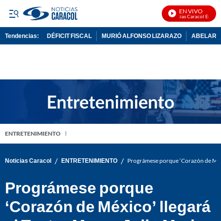
EN VIVO
Noticias Caracol En Vivo
Tendencias:
DÉFICIT FISCAL
MURIÓ ALFONSO LIZARAZO
ABELARDO
PUBLICIDAD
ENTRETENIMIENTO
/
/
Noticias Caracol
ENTRETENIMIENTO
Prográmese porque ‘Corazón de Méxi
Prográmese porque
‘Corazón de México’ llegará