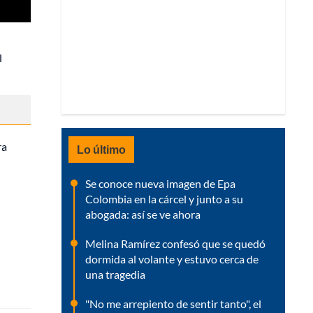
l
ra
Lo último
Se conoce nueva imagen de Epa
Colombia en la cárcel y junto a su
abogada: así se ve ahora
Melina Ramírez confesó que se quedó
dormida al volante y estuvo cerca de
una tragedia
"No me arrepiento de sentir tanto", el