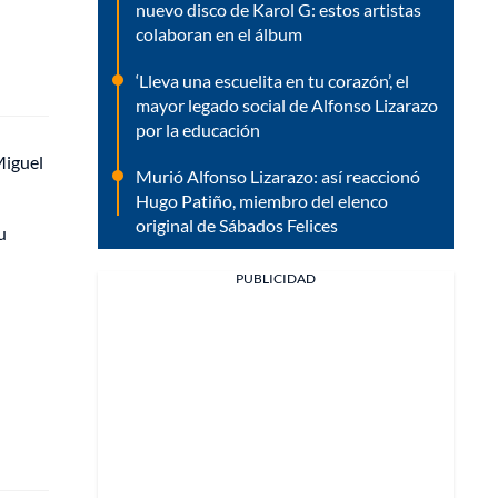
nuevo disco de Karol G: estos artistas
colaboran en el álbum
‘Lleva una escuelita en tu corazón’, el
mayor legado social de Alfonso Lizarazo
por la educación
Miguel
Murió Alfonso Lizarazo: así reaccionó
Hugo Patiño, miembro del elenco
original de Sábados Felices
u
PUBLICIDAD