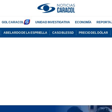
GOL CARACOL
UNIDAD INVESTIGATIVA
ECONOMÍA
REPORTA
ABELARDO DE LA ESPRIELLA
CASO BLESSD
PRECIO DEL DÓLAR
PUBLICIDAD