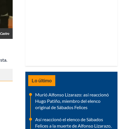
 Castro
sta.
Lo último
Murió Alfonso Lizarazo: así reaccionó
Hugo Patiño, miembro del elenco
original de Sábados Felices
Así reaccionó el elenco de Sábados
Felices a la muerte de Alfonso Lizarazo,