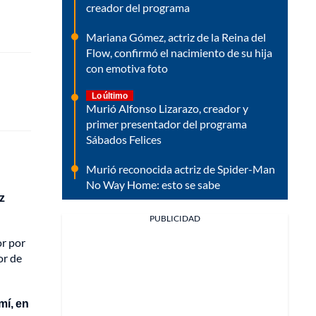
creador del programa
Mariana Gómez, actriz de la Reina del
Flow, confirmó el nacimiento de su hija
con emotiva foto
Lo último
Murió Alfonso Lizarazo, creador y
primer presentador del programa
Sábados Felices
Murió reconocida actriz de Spider-Man
No Way Home: esto se sabe
z
PUBLICIDAD
or por
or de
mí, en