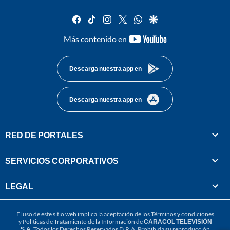
facebook
tiktok
instagram
twitter
whatsapp
google
youtube-
Más contenido en
footer
Descarga nuestra app en
Descarga nuestra app en
RED DE PORTALES
SERVICIOS CORPORATIVOS
LEGAL
El uso de este sitio web implica la aceptación de los
Términos y condiciones
y
Políticas de Tratamiento de la Información
de
CARACOL TELEVISIÓN
S.A.
Todos los Derechos Reservados D.R.A. Prohibida su reproducción