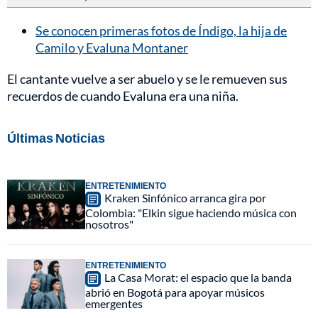
Se conocen primeras fotos de Índigo, la hija de
Camilo y Evaluna Montaner
El cantante vuelve a ser abuelo y se le remueven sus
recuerdos de cuando Evaluna era una niña.
Últimas Noticias
ENTRETENIMIENTO
Kraken Sinfónico arranca gira por
Colombia: "Elkin sigue haciendo música con
nosotros"
ENTRETENIMIENTO
La Casa Morat: el espacio que la banda
abrió en Bogotá para apoyar músicos
emergentes