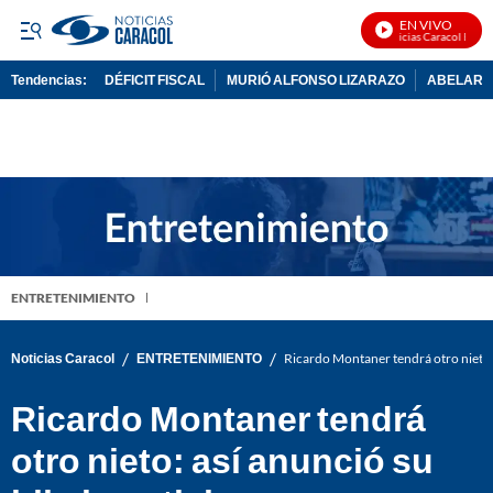
EN VIVO
Noticias Caracol En Viv
Tendencias:
DÉFICIT FISCAL
MURIÓ ALFONSO LIZARAZO
ABELARDO
PUBLICIDAD
ENTRETENIMIENTO
/
/
Noticias Caracol
ENTRETENIMIENTO
Ricardo Montaner tendrá otro nieto: a
Ricardo Montaner tendrá
otro nieto: así anunció su