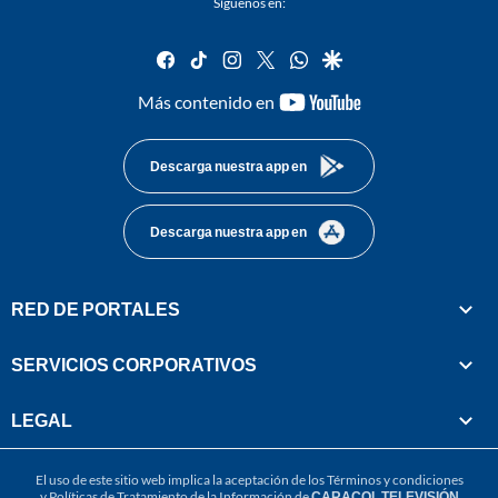
Síguenos en:
facebook
tiktok
instagram
twitter
whatsapp
google
youtube-
Más contenido en
footer
Descarga nuestra app en
Descarga nuestra app en
RED DE PORTALES
SERVICIOS CORPORATIVOS
LEGAL
El uso de este sitio web implica la aceptación de los
Términos y condiciones
y
Políticas de Tratamiento de la Información
de
CARACOL TELEVISIÓN