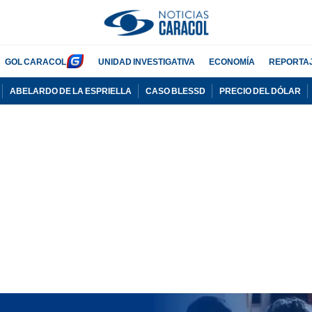
GOL CARACOL
UNIDAD INVESTIGATIVA
ECONOMÍA
REPORTA
ABELARDO DE LA ESPRIELLA
CASO BLESSD
PRECIO DEL DÓLAR
PUBLICIDAD