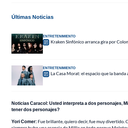
Últimas Noticias
ENTRETENIMIENTO
Kraken Sinfónico arranca gira por Colo
ENTRETENIMIENTO
La Casa Morat: el espacio que la banda
Noticias Caracol: Usted interpreta a dos personajes, Mi
tener dos personajes?
Yori Comer:
Fue brillante, quiero decir, fue muy divertido.
siempre hubo una esencia de Millie en todo porque Molotov e