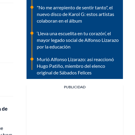
"No me arrepiento de sentir tanto", el
nuevo disco de Karol G: estos artistas
colaboran en el álbum
‘Lleva una escuelita en tu corazón’, el
mayor legado social de Alfonso Lizarazo
por la educación
Murió Alfonso Lizarazo: así reaccionó
Hugo Patiño, miembro del elenco
original de Sábados Felices
PUBLICIDAD
a de
ue
y tuve