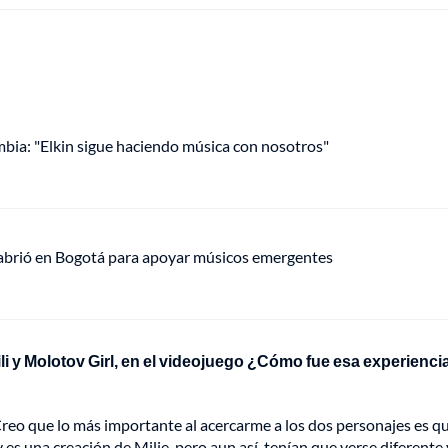
mbia: "Elkin sigue haciendo música con nosotros"
 abrió en Bogotá para apoyar músicos emergentes
li y Molotov Girl, en el videojuego ¿Cómo fue esa experienci
 Creo que lo más importante al acercarme a los dos personajes es q
s una creación de Milie, pero aun así, tenían que verse diferente 