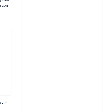
é con
a ver