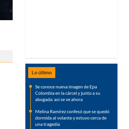
Lo último
Se conoce nueva imagen de Epa
Colombia en la cárcel y junto a su
abogada: así se ve ahora
Melina Ramírez confesó que se quedó
dormida al volante y estuvo cerca de
una tragedia