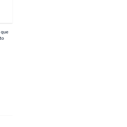
o que
nto