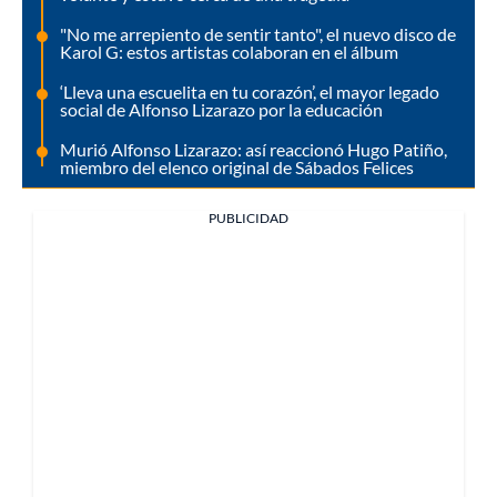
"No me arrepiento de sentir tanto", el nuevo disco de
Karol G: estos artistas colaboran en el álbum
‘Lleva una escuelita en tu corazón’, el mayor legado
social de Alfonso Lizarazo por la educación
Murió Alfonso Lizarazo: así reaccionó Hugo Patiño,
miembro del elenco original de Sábados Felices
PUBLICIDAD