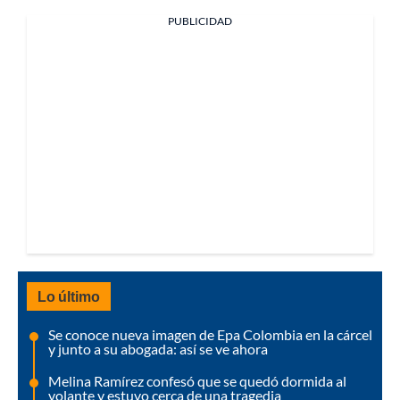
PUBLICIDAD
Lo último
Se conoce nueva imagen de Epa Colombia en la cárcel
y junto a su abogada: así se ve ahora
Melina Ramírez confesó que se quedó dormida al
volante y estuvo cerca de una tragedia