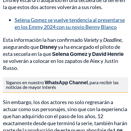
Disney estaría trabajando en una secuela de la serie en
la que estos dos actores volverán a sus roles.
Selena Gomez se vuelve tendencia al presentarse
en los Emmy 2024 con su novio Benny Blanco
Esta información la han confirmado
Variety
y
Deadline
,
asegurando que
Disney
ya ha encargado el piloto de
esta secuela en la que
Selena Gomez y David Henrie
se volverán a colocar en los zapatos de Alex y Justin
Russo.
Síganos en nuestro
WhatsApp Channel
, para recibir las
noticias de mayor interés
Sin embargo, los dos actores no solo regresarán a
actuar como sus personajes, sino que con la experiencia
que han adquirido con el paso de los años, 12
exactamente desde que terminó la serie, también harán
parte de la producción de este nuevo abordaje de
Los