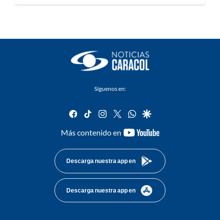
Síguenos en:
facebook
tiktok
instagram
twitter
whatsapp
google
youtube-
Más contenido en
footer
Descarga nuestra app en
Descarga nuestra app en