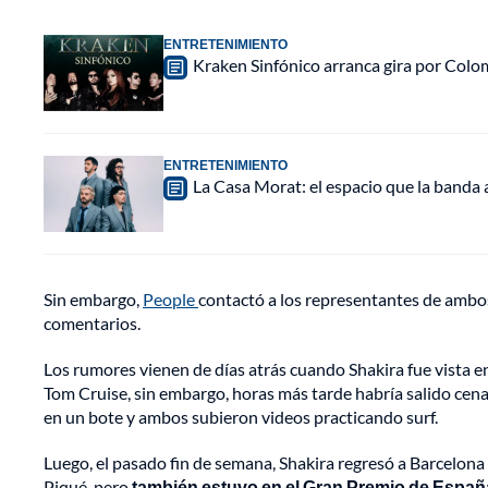
ENTRETENIMIENTO
Kraken Sinfónico arranca gira por Colo
ENTRETENIMIENTO
La Casa Morat: el espacio que la banda
Sin embargo,
People
contactó a los representantes de ambos
comentarios.
Los rumores vienen de días atrás cuando Shakira fue vista e
Tom Cruise, sin embargo, horas más tarde habría salido cen
en un bote y ambos subieron videos practicando surf.
Luego, el pasado fin de semana, Shakira regresó a Barcelona c
Piqué, pero
también estuvo en el Gran Premio de Españ