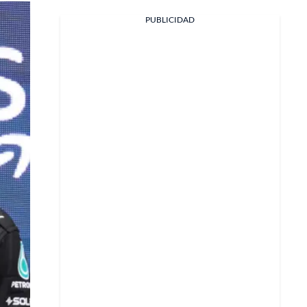
PUBLICIDAD
Facebook
X
Whatsapp
Copiar enlace
Telegram
LinkedIn