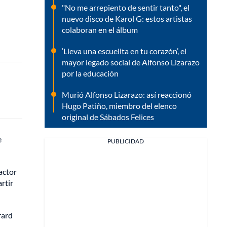
"No me arrepiento de sentir tanto", el
nuevo disco de Karol G: estos artistas
colaboran en el álbum
‘Lleva una escuelita en tu corazón’, el
mayor legado social de Alfonso Lizarazo
por la educación
Murió Alfonso Lizarazo: así reaccionó
Hugo Patiño, miembro del elenco
original de Sábados Felices
e
PUBLICIDAD
actor
rtir
rard