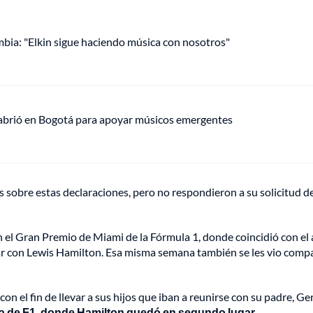
mbia: "Elkin sigue haciendo música con nosotros"
 abrió en Bogotá para apoyar músicos emergentes
 sobre estas declaraciones, pero no respondieron a su solicitud d
n el Gran Premio de Miami de la Fórmula 1, donde coincidió con el 
ar con Lewis Hamilton. Esa misma semana también se les vio compa
on el fin de llevar a sus hijos que iban a reunirse con su padre, Ge
a de F1, donde Hamilton quedó en segundo lugar.