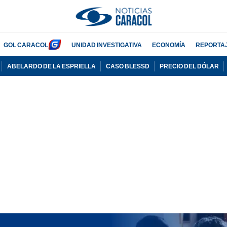
GOL CARACOL
UNIDAD INVESTIGATIVA
ECONOMÍA
REPORTA
ABELARDO DE LA ESPRIELLA
CASO BLESSD
PRECIO DEL DÓLAR
PUBLICIDAD