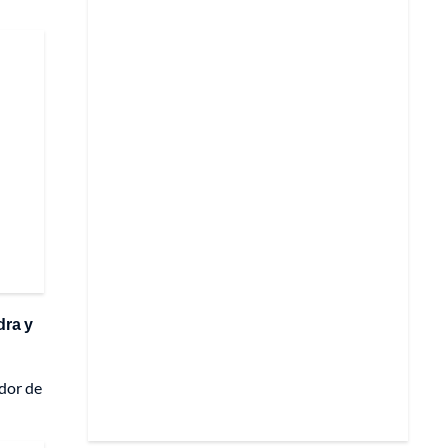
dra y
edor de