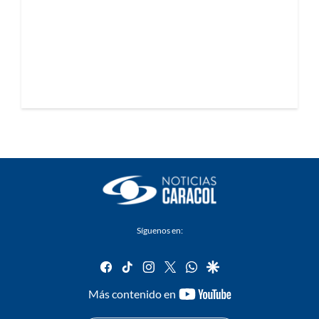
Síguenos en:
facebook
tiktok
instagram
twitter
whatsapp
google
youtube-
Más contenido en
footer