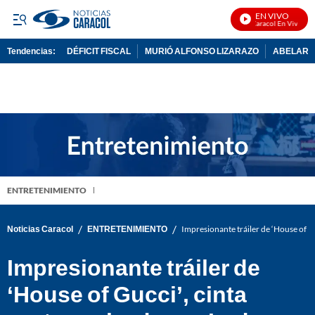
EN VIVO
Noticias Caracol En Vivo
Tendencias:
DÉFICIT FISCAL
MURIÓ ALFONSO LIZARAZO
ABELARDO
PUBLICIDAD
ENTRETENIMIENTO
/
/
Noticias Caracol
ENTRETENIMIENTO
Impresionante tráiler de ‘House of 
Impresionante tráiler de
‘House of Gucci’, cinta