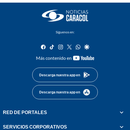
Síguenos en:
facebook
tiktok
instagram
twitter
whatsapp
google
youtube-
Más contenido en
footer
Descarga nuestra app en
Descarga nuestra app en
RED DE PORTALES
SERVICIOS CORPORATIVOS