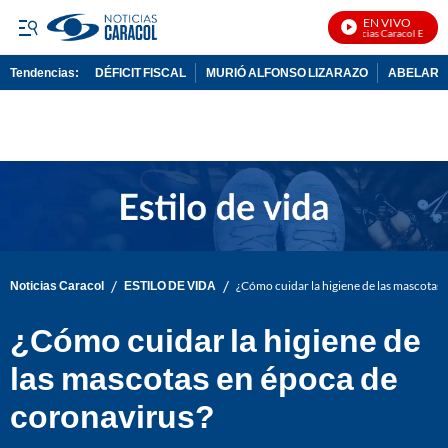
EN VIVO
Noticias Caracol En Vivo
Tendencias:
DÉFICIT FISCAL
MURIÓ ALFONSO LIZARAZO
ABELARDO
PUBLICIDAD
/
/
Noticias Caracol
ESTILO DE VIDA
¿Cómo cuidar la higiene de las mascotas
¿Cómo cuidar la higiene de
las mascotas en época de
coronavirus?