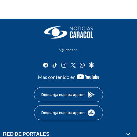
Síguenos en:
facebook
tiktok
instagram
twitter
whatsapp
google
youtube-
Más contenido en
footer
Descarga nuestra app en
Descarga nuestra app en
RED DE PORTALES