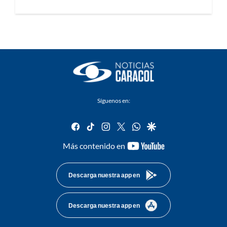
Síguenos en:
facebook
tiktok
instagram
twitter
whatsapp
google
youtube-
Más contenido en
footer
Descarga nuestra app en
Descarga nuestra app en