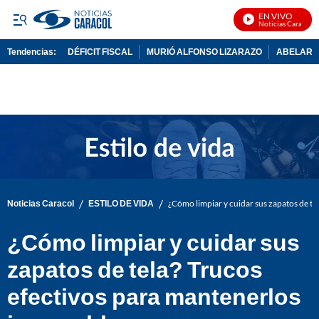
EN VIVO
Noticias Caracol En
Tendencias:
DÉFICIT FISCAL
MURIÓ ALFONSO LIZARAZO
ABELARDO
PUBLICIDAD
/
/
Noticias Caracol
ESTILO DE VIDA
¿Cómo limpiar y cuidar sus zapatos de te
¿Cómo limpiar y cuidar sus
zapatos de tela? Trucos
efectivos para mantenerlos