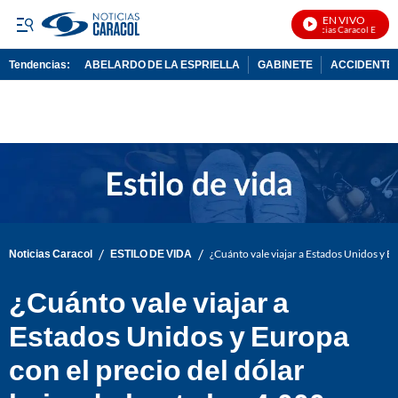
EN VIVO
Noticias Caracol En Vivo
Tendencias:
ABELARDO DE LA ESPRIELLA
GABINETE
ACCIDENTE 
PUBLICIDAD
/
/
Noticias Caracol
ESTILO DE VIDA
¿Cuánto vale viajar a Estados Unidos y Eu
¿Cuánto vale viajar a
Estados Unidos y Europa
con el precio del dólar