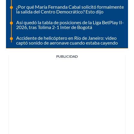
¿Por qué María Fernanda Cabal solicitó formalmente
la salida del Centro Democrático? Esto dijo
Así quedó la tabla de posiciones de la Liga BetPlay II-
2026, tras Tolima 2-1 Inter de Bogotá
Accidente de helicóptero en Río de Janeiro: video
captó sonido de aeronave cuando estaba cayendo
PUBLICIDAD