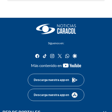
Síguenos en:
facebook
tiktok
instagram
twitter
whatsapp
google
youtube-
Más contenido en
footer
Descarga nuestra app en
Descarga nuestra app en