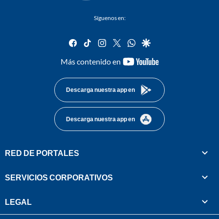
Síguenos en:
facebook
tiktok
instagram
twitter
whatsapp
google
youtube-
Más contenido en
footer
Descarga nuestra app en
Descarga nuestra app en
RED DE PORTALES
SERVICIOS CORPORATIVOS
LEGAL