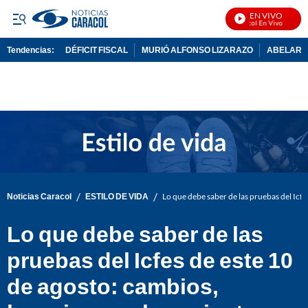
EN VIVO
Noticias Caracol En Vivo
Tendencias:
DÉFICIT FISCAL
MURIÓ ALFONSO LIZARAZO
ABELARDO
PUBLICIDAD
/
/
Noticias Caracol
ESTILO DE VIDA
Lo que debe saber de las pruebas del Icfe
Lo que debe saber de las
pruebas del Icfes de este 10
de agosto: cambios,