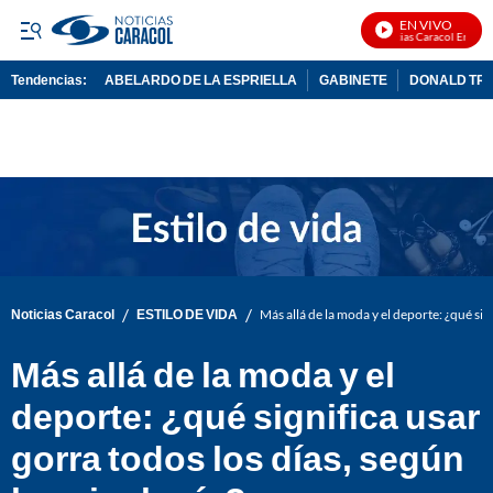
EN VIVO
Noticias Caracol En Vivo
Tendencias:
ABELARDO DE LA ESPRIELLA
GABINETE
DONALD TR
PUBLICIDAD
/
/
Noticias Caracol
ESTILO DE VIDA
Más allá de la moda y el deporte: ¿qué sign
Más allá de la moda y el
deporte: ¿qué significa usar
gorra todos los días, según