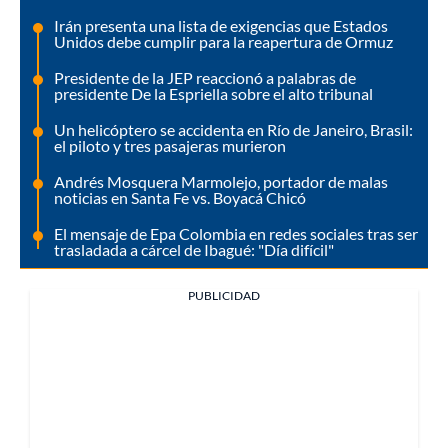
Irán presenta una lista de exigencias que Estados
Unidos debe cumplir para la reapertura de Ormuz
Presidente de la JEP reaccionó a palabras de
presidente De la Espriella sobre el alto tribunal
Un helicóptero se accidenta en Río de Janeiro, Brasil:
el piloto y tres pasajeras murieron
Andrés Mosquera Marmolejo, portador de malas
noticias en Santa Fe vs. Boyacá Chicó
El mensaje de Epa Colombia en redes sociales tras ser
trasladada a cárcel de Ibagué: "Día difícil"
PUBLICIDAD