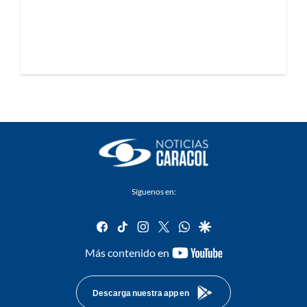
Síguenos en:
facebook
tiktok
instagram
twitter
whatsapp
google
youtube-
Más contenido en
footer
Descarga nuestra app en