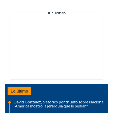
PUBLICIDAD
Lo último
David González, pletórico por triunfo sobre Nacional;
"América mostró la jerarquía que le pedían"