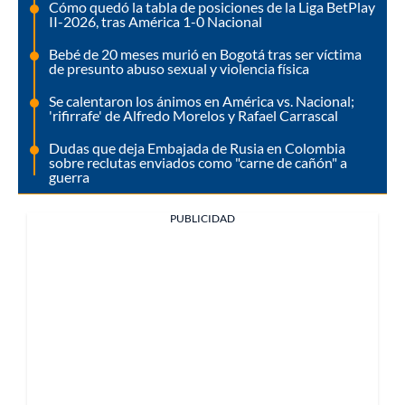
Cómo quedó la tabla de posiciones de la Liga BetPlay
II-2026, tras América 1-0 Nacional
Bebé de 20 meses murió en Bogotá tras ser víctima
de presunto abuso sexual y violencia física
Se calentaron los ánimos en América vs. Nacional;
'rifirrafe' de Alfredo Morelos y Rafael Carrascal
Dudas que deja Embajada de Rusia en Colombia
sobre reclutas enviados como "carne de cañón" a
guerra
PUBLICIDAD