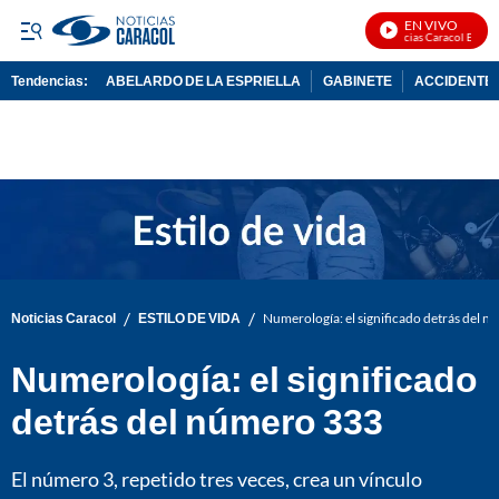
EN VIVO
Noticias Caracol En Vivo
Tendencias:
ABELARDO DE LA ESPRIELLA
GABINETE
ACCIDENTE 
PUBLICIDAD
/
/
Noticias Caracol
ESTILO DE VIDA
Numerología: el significado detrás del 
Numerología: el significado
detrás del número 333
El número 3, repetido tres veces, crea un vínculo