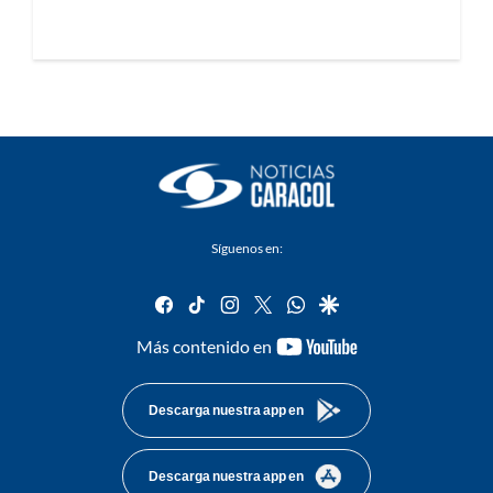
Síguenos en:
facebook
tiktok
instagram
twitter
whatsapp
google
youtube-
Más contenido en
footer
Descarga nuestra app en
Descarga nuestra app en