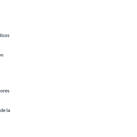
licos
on
tores
de la