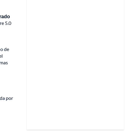
grado
re 5.0
io de
el
emas
ada por