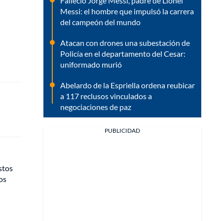
Falleció Jorge Messi, padre de Lionel
Messi: el hombre que impulsó la carrera
del campeón del mundo
Atacan con drones una subestación de
Policía en el departamento del Cesar:
uniformado murió
Abelardo de la Espriella ordena reubicar
a 117 reclusos vinculados a
negociaciones de paz
PUBLICIDAD
stos
os