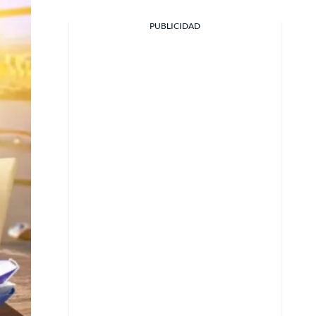
PUBLICIDAD
Facebook
X
Whatsapp
Copiar enlace
Telegram
LinkedIn