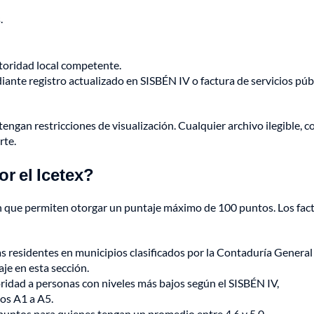
.
utoridad local competente.
ante registro actualizado en SISBÉN IV o factura de servicios púb
ngan restricciones de visualización. Cualquier archivo ilegible, c
rte.
or el Icetex?
ión que permiten otorgar un puntaje máximo de 100 puntos. Los fac
 residentes en municipios clasificados por la Contaduría General 
je en esta sección.
ridad a personas con niveles más bajos según el SISBÉN IV,
pos A1 a A5.
puntos para quienes tengan un promedio entre 4,6 y 5,0.