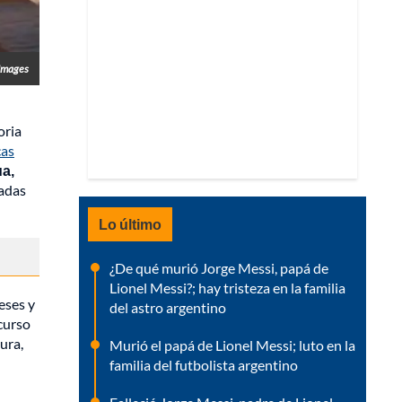
Images
oria
cas
ua,
tadas
Lo último
¿De qué murió Jorge Messi, papá de
Lionel Messi?; hay tristeza en la familia
eses y
del astro argentino
curso
ura,
Murió el papá de Lionel Messi; luto en la
familia del futbolista argentino