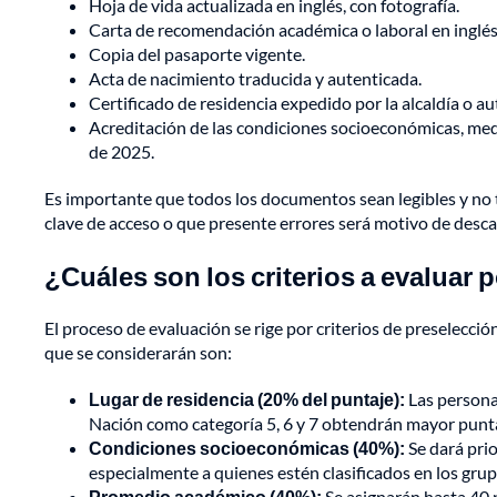
Hoja de vida actualizada en inglés, con fotografía.
Carta de recomendación académica o laboral en inglés
Copia del pasaporte vigente.
Acta de nacimiento traducida y autenticada.
Certificado de residencia expedido por la alcaldía o a
Acreditación de las condiciones socioeconómicas, medi
de 2025.
Es importante que todos los documentos sean legibles y no te
clave de acceso o que presente errores será motivo de desca
¿Cuáles son los criterios a evaluar p
El proceso de evaluación se rige por criterios de preselecc
que se considerarán son:
Lugar de residencia (20% del puntaje):
Las personas
Nación como categoría 5, 6 y 7 obtendrán mayor punta
Condiciones socioeconómicas (40%):
Se dará prio
especialmente a quienes estén clasificados en los gru
Promedio académico (40%):
Se asignarán hasta 40 