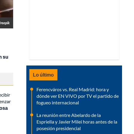
Freepik
n su
Lo último
Ferencváros vs. Real Madrid: hora y
ecibir
dónde ver EN VIVO por TV el partido de
enzar
fogueo internacional
cosa
La reunión entre Abelardo de la
Espriella y Javier Milei horas antes de la
posesión presidencial