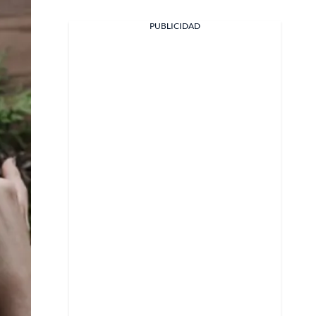
PUBLICIDAD
Facebook
X
Whatsapp
Copiar enlace
Telegram
LinkedIn