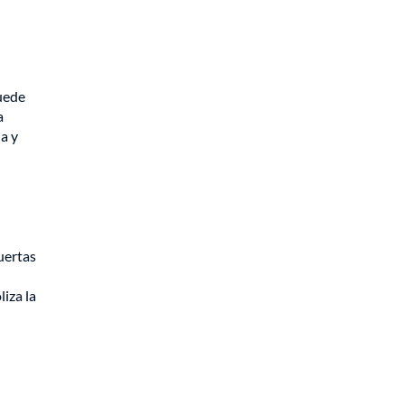
puede
a
a y
uertas
iza la