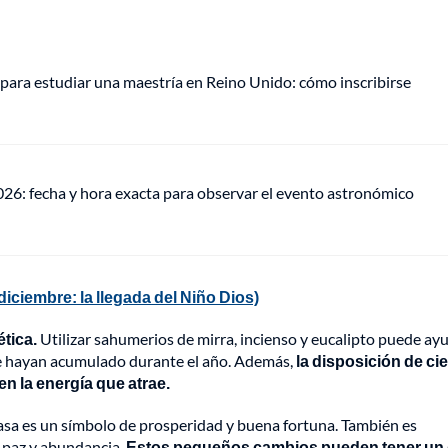
para estudiar una maestría en Reino Unido: cómo inscribirse
026: fecha y hora exacta para observar el evento astronómico
diciembre: la llegada del Niño Dios)
ética.
Utilizar sahumerios de mirra, incienso y eucalipto puede ay
 se hayan acumulado durante el año. Además,
la disposición de ci
en la energía que atrae.
 casa es un símbolo de prosperidad y buena fortuna. También es
 paz y abundancia.
Estos pequeños cambios pueden tener un