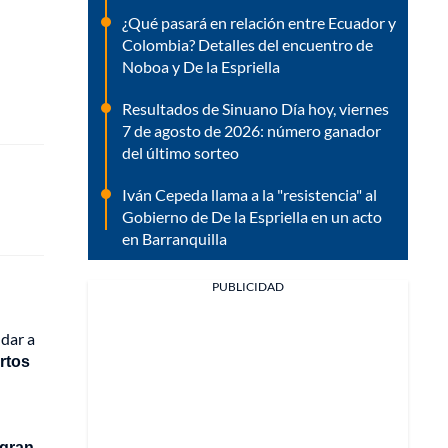
¿Qué pasará en relación entre Ecuador y
Colombia? Detalles del encuentro de
Noboa y De la Espriella
Resultados de Sinuano Día hoy, viernes
7 de agosto de 2026: número ganador
del último sorteo
Iván Cepeda llama a la "resistencia" al
Gobierno de De la Espriella en un acto
en Barranquilla
PUBLICIDAD
udar a
ertos
 gran