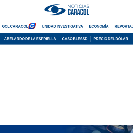
GOL CARACOL
UNIDAD INVESTIGATIVA
ECONOMÍA
REPORTA
ABELARDO DE LA ESPRIELLA
CASO BLESSD
PRECIO DEL DÓLAR
PUBLICIDAD