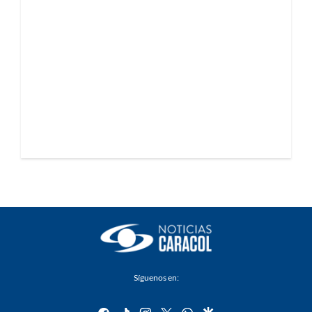
Síguenos en:
facebook
tiktok
instagram
twitter
whatsapp
google