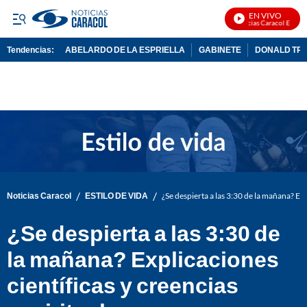
EN VIVO
Noticias Caracol En Vivo
Tendencias:
ABELARDO DE LA ESPRIELLA
GABINETE
DONALD TR
PUBLICIDAD
/
/
Noticias Caracol
ESTILO DE VIDA
¿Se despierta a las 3:30 de la mañana? Exp
¿Se despierta a las 3:30 de
la mañana? Explicaciones
científicas y creencias