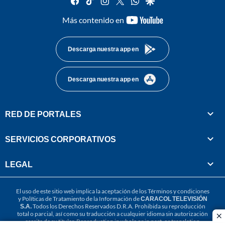
youtube-
Más contenido en
footer
Descarga nuestra app en
Descarga nuestra app en
RED DE PORTALES
SERVICIOS CORPORATIVOS
LEGAL
El uso de este sitio web implica la aceptación de los
Términos y condiciones
y
Políticas de Tratamiento de la Información
de
CARACOL TELEVISIÓN
S.A.
Todos los Derechos Reservados D.R.A. Prohibida su reproducción
total o parcial, así como su traducción a cualquier idioma sin autorización
cl
escrita de su titular. Reproduction in whole or in part, or translation