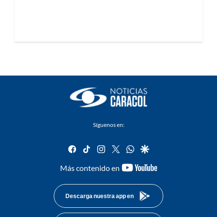
Síguenos en:
facebook
tiktok
instagram
twitter
whatsapp
google
youtube-
Más contenido en
footer
Descarga nuestra app en