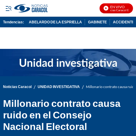
EN VIVO
Noticias Caracol En Vivo
Tendencias:
ABELARDO DE LA ESPRIELLA
GABINETE
ACCIDENTE 
PUBLICIDAD
/
/
Noticias Caracol
UNIDAD INVESTIGATIVA
Millonario contrato causa ruido
Millonario contrato causa
ruido en el Consejo
Nacional Electoral