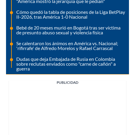
"América mostró la jerarquía que le pedían"
Cómo quedó la tabla de posiciones de la Liga BetPlay
II-2026, tras América 1-0 Nacional
Bebé de 20 meses murió en Bogotá tras ser víctima
de presunto abuso sexual y violencia física
Se calentaron los ánimos en América vs. Nacional;
'rifirrafe' de Alfredo Morelos y Rafael Carrascal
Dudas que deja Embajada de Rusia en Colombia
sobre reclutas enviados como "carne de cañón" a
guerra
PUBLICIDAD