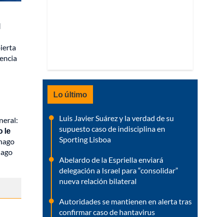
l
bierta
gencia
Lo último
Luis Javier Suárez y la verdad de su
neral:
supuesto caso de indisciplina en
 le
Sporting Lisboa
 hago
hago
Abelardo de la Espriella enviará
delegación a Israel para “consolidar”
nueva relación bilateral
Autoridades se mantienen en alerta tras
confirmar caso de hantavirus