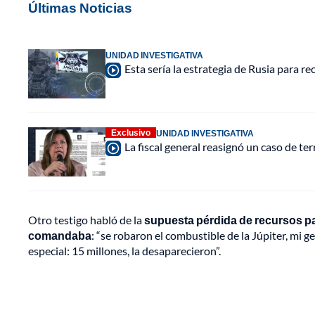
Últimas Noticias
UNIDAD INVESTIGATIVA
Esta sería la estrategia de Rusia para r
Exclusivo
UNIDAD INVESTIGATIVA
La fiscal general reasignó un caso de te
Otro testigo habló de la
supuesta pérdida de recursos par
comandaba
: “se robaron el combustible de la Júpiter, mi g
especial: 15 millones, la desaparecieron”.