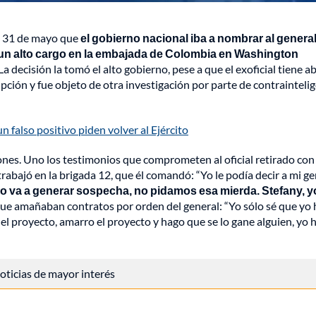
do 31 de mayo que
el gobierno nacional iba a nombrar al genera
un alto cargo en la embajada de Colombia en Washington
a decisión la tomó el alto gobierno, pese a que el exoficial tiene a
upción y fue objeto de otra investigación por parte de contrainteli
 falso positivo piden volver al Ejército
ciones. Uno los testimonios que comprometen al oficial retirado con
rabajó en la brigada 12, que él comandó: “Yo le podía decir a mi ge
o va a generar sospecha, no pidamos esa mierda. Stefany, yo
 que amañaban contratos por orden del general: “Yo sólo sé que yo
l proyecto, amarro el proyecto y hago que se lo gane alguien, yo 
 noticias de mayor interés