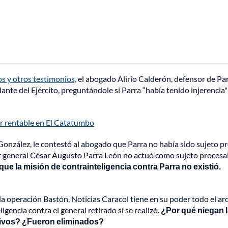
os y otros testimonios,
el abogado Alirio Calderón, defensor de Par
nte del Ejército, preguntándole si Parra “había tenido injerencia"
er rentable en El Catatumbo
o González, le contestó al abogado que Parra no había sido sujeto p
eñor general César Augusto Parra León no actuó como sujeto procesa
que la misión de contrainteligencia contra Parra no existió.
la operación Bastón, Noticias Caracol tiene en su poder todo el ar
encia contra el general retirado sí se realizó.
¿Por qué niegan 
hivos? ¿Fueron eliminados?