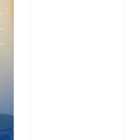
X
Whatsapp
Copiar enlace
Telegram
LinkedIn