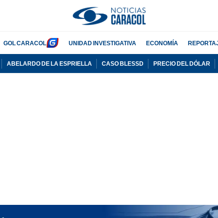
GOL CARACOL
UNIDAD INVESTIGATIVA
ECONOMÍA
REPORTA
ABELARDO DE LA ESPRIELLA
CASO BLESSD
PRECIO DEL DÓLAR
PUBLICIDAD