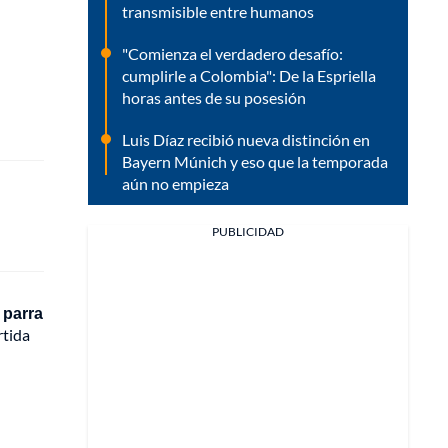
transmisible entre humanos
"Comienza el verdadero desafío:
cumplirle a Colombia": De la Espriella
horas antes de su posesión
Luis Díaz recibió nueva distinción en
Bayern Múnich y eso que la temporada
aún no empieza
PUBLICIDAD
 parra
rtida