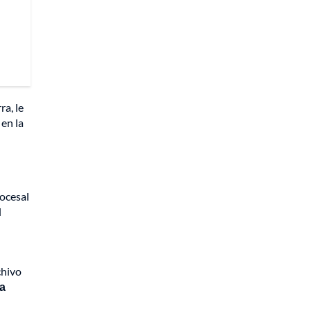
ra, le
 en la
rocesal
l
chivo
la