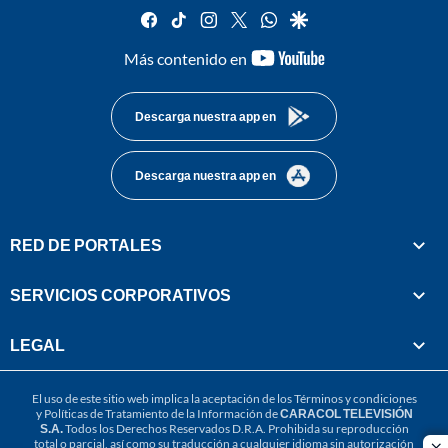
facebook
tiktok
instagram
twitter
whatsapp
google
youtube-
Más contenido en
footer
Descarga nuestra app en
Descarga nuestra app en
RED DE PORTALES
SERVICIOS CORPORATIVOS
LEGAL
El uso de este sitio web implica la aceptación de los
Términos y condiciones
y
Políticas de Tratamiento de la Información
de
CARACOL TELEVISIÓN
S.A.
Todos los Derechos Reservados D.R.A. Prohibida su reproducción
total o parcial, así como su traducción a cualquier idioma sin autorización