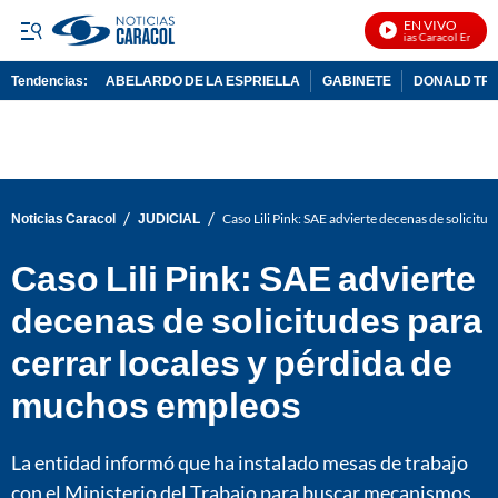
EN VIVO
Noticias Caracol En Vivo
Tendencias:
ABELARDO DE LA ESPRIELLA
GABINETE
DONALD TR
PUBLICIDAD
/
/
Noticias Caracol
JUDICIAL
Caso Lili Pink: SAE advierte decenas de solicit
Caso Lili Pink: SAE advierte
decenas de solicitudes para
cerrar locales y pérdida de
muchos empleos
La entidad informó que ha instalado mesas de trabajo
con el Ministerio del Trabajo para buscar mecanismos