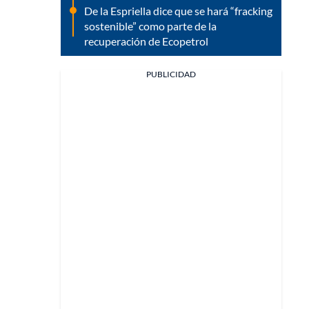
De la Espriella dice que se hará “fracking
sostenible” como parte de la
recuperación de Ecopetrol
PUBLICIDAD