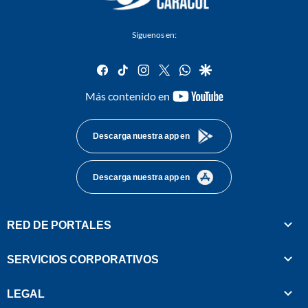
Síguenos en:
facebook
tiktok
instagram
twitter
whatsapp
google
youtube-
Más contenido en
footer
Descarga nuestra app en
Descarga nuestra app en
RED DE PORTALES
SERVICIOS CORPORATIVOS
LEGAL