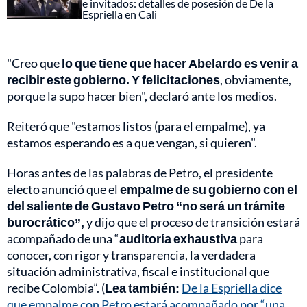
e invitados: detalles de posesión de De la
Espriella en Cali
"Creo que
lo que tiene que hacer Abelardo es venir a
recibir este gobierno. Y felicitaciones
, obviamente,
porque la supo hacer bien", declaró ante los medios.
Reiteró que "estamos listos (para el empalme), ya
estamos esperando es a que vengan, si quieren".
Horas antes de las palabras de Petro, el presidente
electo anunció que el
empalme de su gobierno con el
del saliente de Gustavo Petro “no será un trámite
burocrático”,
y dijo que el proceso de transición estará
acompañado de una “
auditoría exhaustiva
para
conocer, con rigor y transparencia, la verdadera
situación administrativa, fiscal e institucional que
recibe Colombia”. (
Lea también:
De la Espriella dice
que empalme con Petro estará acompañado por “una