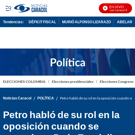
EN VIVO
Noticias Caracol En Vivo
Tendencias:
DÉFICIT FISCAL
MURIÓ ALFONSO LIZARAZO
ABELARDO
PUBLICIDAD
ELECCIONES COLOMBIA
Elecciones presidenciales
Elecciones Congreso
/
/
Noticias Caracol
POLÍTICA
Petro habló de su rol en la oposición cuando se po
Petro habló de su rol en la
oposición cuando se