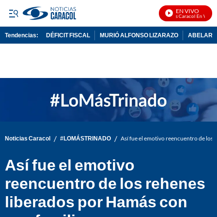
EN VIVO
Noticias Caracol En Vivo
Tendencias:
DÉFICIT FISCAL
MURIÓ ALFONSO LIZARAZO
ABELARDO
PUBLICIDAD
/
/
Noticias Caracol
#LOMÁSTRINADO
Así fue el emotivo reencuentro de los 
Así fue el emotivo
reencuentro de los rehenes
liberados por Hamás con