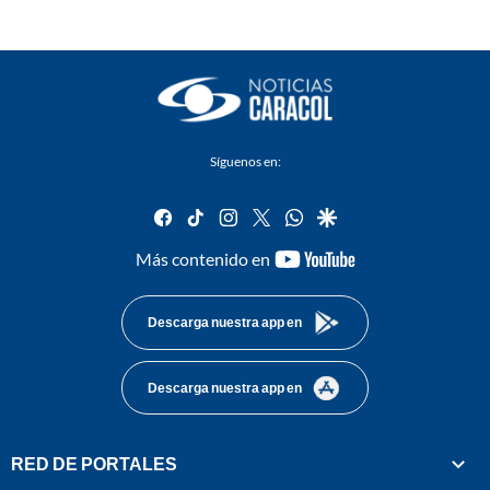
Síguenos en:
facebook
tiktok
instagram
twitter
whatsapp
google
youtube-
Más contenido en
footer
Descarga nuestra app en
Descarga nuestra app en
RED DE PORTALES