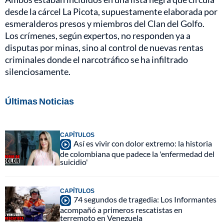
desde la cárcel La Picota, supuestamente elaborada por
esmeralderos presos y miembros del Clan del Golfo.
Los crímenes, según expertos, no responden ya a
disputas por minas, sino al control de nuevas rentas
criminales donde el narcotráfico se ha infiltrado
silenciosamente.
Últimas Noticias
CAPÍTULOS
Así es vivir con dolor extremo: la historia
de colombiana que padece la 'enfermedad del
suicidio'
CAPÍTULOS
74 segundos de tragedia: Los Informantes
acompañó a primeros rescatistas en
terremoto en Venezuela