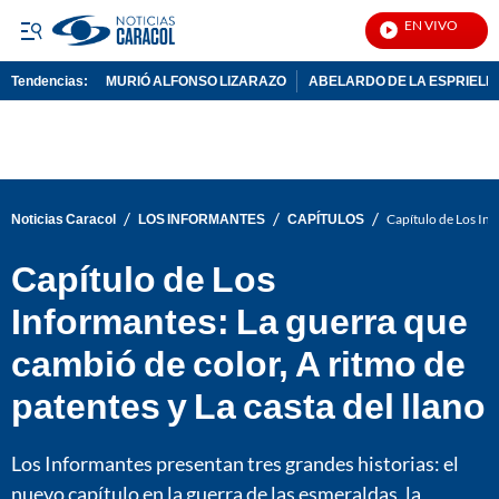
EN VIVO
Not
Tendencias:
MURIÓ ALFONSO LIZARAZO
ABELARDO DE LA ESPRIELL
PUBLICIDAD
/
/
/
Noticias Caracol
LOS INFORMANTES
CAPÍTULOS
Capítulo de Los Inf
Capítulo de Los
Informantes: La guerra que
cambió de color, A ritmo de
patentes y La casta del llano
Los Informantes presentan tres grandes historias: el
nuevo capítulo en la guerra de las esmeraldas, la