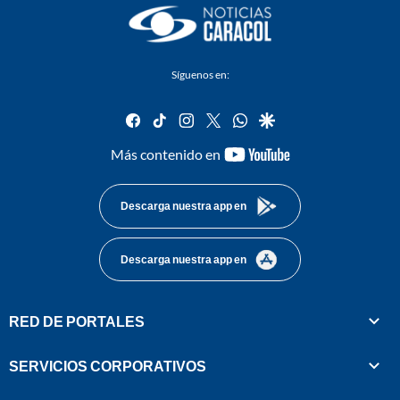
Síguenos en:
facebook
tiktok
instagram
twitter
whatsapp
google
youtube-
Más contenido en
footer
Descarga nuestra app en
Descarga nuestra app en
RED DE PORTALES
SERVICIOS CORPORATIVOS