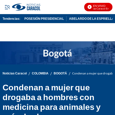
EN VIVO
Noticias Caracol En Vivo
Tendencias:
POSESIÓN PRESIDENCIAL
ABELARDO DE LA ESPRIELLA
PUBLICIDAD
/
/
/
Noticias Caracol
COLOMBIA
BOGOTÁ
Condenan a mujer que drogaba a
Condenan a mujer que
drogaba a hombres con
medicina para animales y