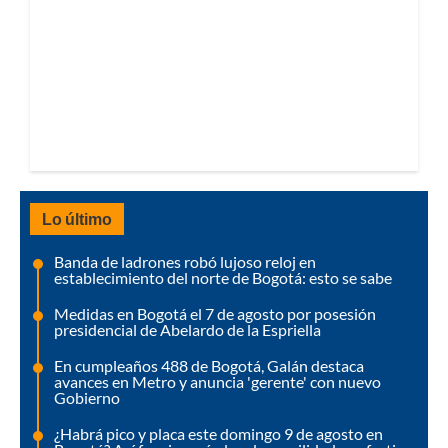
Lo último
Banda de ladrones robó lujoso reloj en
establecimiento del norte de Bogotá: esto se sabe
Medidas en Bogotá el 7 de agosto por posesión
presidencial de Abelardo de la Espriella
En cumpleaños 488 de Bogotá, Galán destaca
avances en Metro y anuncia 'gerente' con nuevo
Gobierno
¿Habrá pico y placa este domingo 9 de agosto en