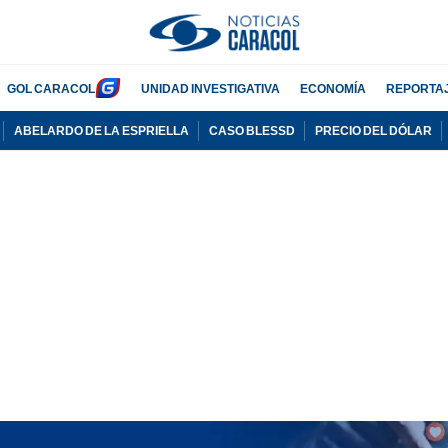
GOL CARACOL
UNIDAD INVESTIGATIVA
ECONOMÍA
REPORTA
ABELARDO DE LA ESPRIELLA
CASO BLESSD
PRECIO DEL DÓLAR
PUBLICIDAD