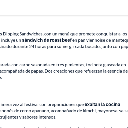
us Dipping Sandwiches, con un menú que promete conquistar a los
l incluye un
sándwich de roast beef
en pan viennoise de mantequi
cinado durante 24 horas para sumergir cada bocado, junto con pa
arada con carne sazonada en tres pimientas, tocineta glaseada en
n acompañada de papas. Dos creaciones que refuerzan la esencia de
.
imera vez al festival con preparaciones que
exaltan la cocina
japonés de cerdo apanado, acompañado de kimchi, mayonesa, sals
rujientes y sabores intensos.