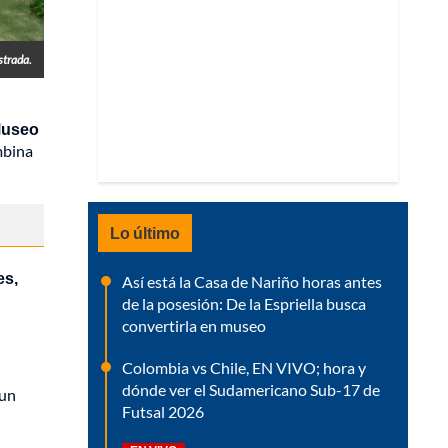
strada.
Museo
mbina
Lo último
es,
Así está la Casa de Nariño horas antes
de la posesión: De la Espriella busca
convertirla en museo
Colombia vs Chile, EN VIVO; hora y
dónde ver el Sudamericano Sub-17 de
 un
Futsal 2026