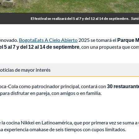
El festival se realizará del 5 al 7 y del 12 al 14 de septiembre.
Sumi
renovado.
BogotaEats A Cielo Abierto
2025 se tomará el
Parque 
5 al 7 y del 12 al 14 de septiembre
, con una propuesta que co
 noticias de mayor interés
Coca-Cola como patrocinador principal, contará con
30 restaurant
ara disfrutar en pareja, con amigos o en familia.
e la cocina Nikkei en Latinoamérica, que por primera vez se suma a
na experiencia omakase de seis tiempos con cupos limitados.