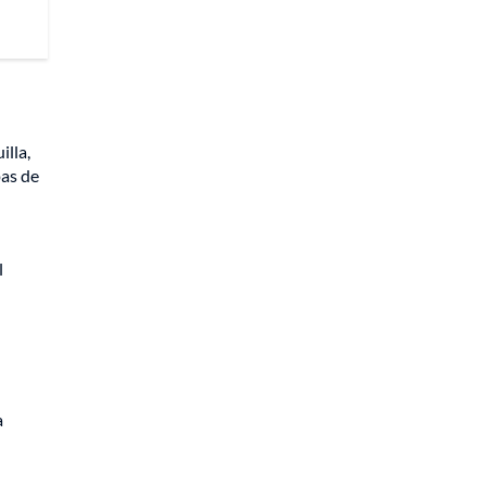
lla,
pas de
l
a