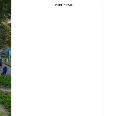
PUBLICIDAD
X
Whatsapp
Copiar enlace
Telegram
LinkedIn