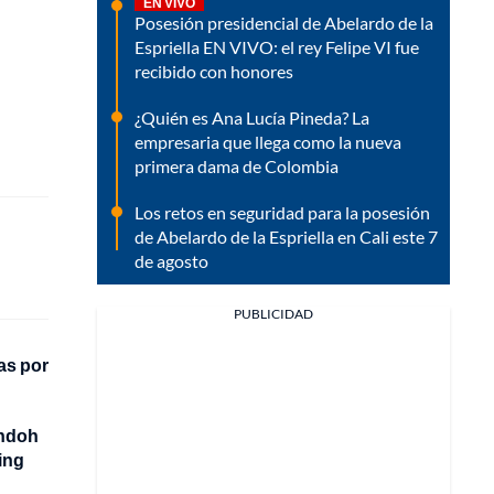
EN VIVO
Posesión presidencial de Abelardo de la
Espriella EN VIVO: el rey Felipe VI fue
recibido con honores
¿Quién es Ana Lucía Pineda? La
empresaria que llega como la nueva
primera dama de Colombia
Los retos en seguridad para la posesión
de Abelardo de la Espriella en Cali este 7
de agosto
PUBLICIDAD
as por
ondoh
ing