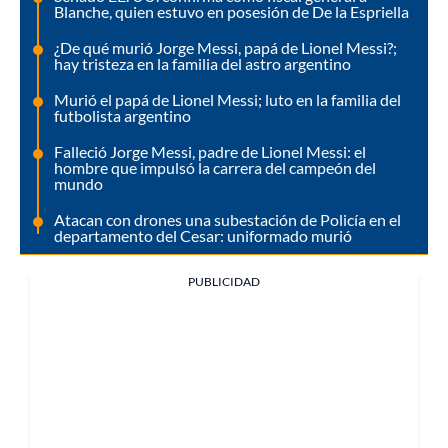
Blanche, quien estuvo en posesión de De la Espriella
¿De qué murió Jorge Messi, papá de Lionel Messi?;
hay tristeza en la familia del astro argentino
Murió el papá de Lionel Messi; luto en la familia del
futbolista argentino
Falleció Jorge Messi, padre de Lionel Messi: el
hombre que impulsó la carrera del campeón del
mundo
Atacan con drones una subestación de Policía en el
departamento del Cesar: uniformado murió
PUBLICIDAD