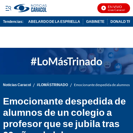
EN VIVO
Noticias Caracol En Viv
Tendencias:
ABELARDO DE LA ESPRIELLA
GABINETE
DONALD TR
PUBLICIDAD
/
/
Noticias Caracol
#LOMÁSTRINADO
Emocionante despedida de alumnos de u
Emocionante despedida de
alumnos de un colegio a
profesor que se jubila tras