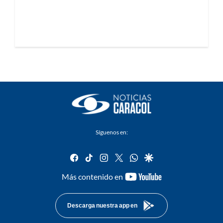
Síguenos en:
facebook
tiktok
instagram
twitter
whatsapp
google
youtube-
Más contenido en
footer
Descarga nuestra app en