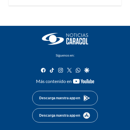
Síguenos en:
facebook
tiktok
instagram
twitter
whatsapp
google
youtube-
Más contenido en
footer
Descarga nuestra app en
Descarga nuestra app en