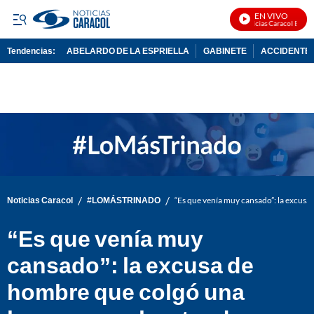
EN VIVO
Noticias Caracol En Viv
Tendencias:
ABELARDO DE LA ESPRIELLA
GABINETE
ACCIDENTE 
PUBLICIDAD
/
/
Noticias Caracol
#LOMÁSTRINADO
“Es que venía muy cansado”: la excusa
“Es que venía muy
cansado”: la excusa de
hombre que colgó una