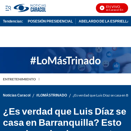
EN VIVO
Noticias Caracol En Vivo
Tendencias:
POSESIÓN PRESIDENCIAL
ABELARDO DE LA ESPRIELLA
PUBLICIDAD
ENTRETENIMIENTO
/
/
Noticias Caracol
#LOMÁSTRINADO
¿Es verdad que Luis Díaz se casa en Ba
¿Es verdad que Luis Díaz se
casa en Barranquilla? Esto