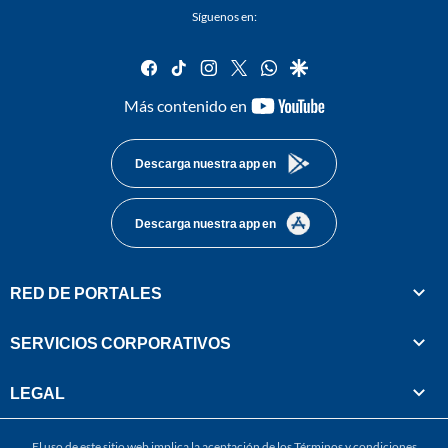
Síguenos en:
facebook
tiktok
instagram
twitter
whatsapp
google
youtube-
Más contenido en
footer
Descarga nuestra app en
Descarga nuestra app en
RED DE PORTALES
SERVICIOS CORPORATIVOS
LEGAL
El uso de este sitio web implica la aceptación de los
Términos y condiciones