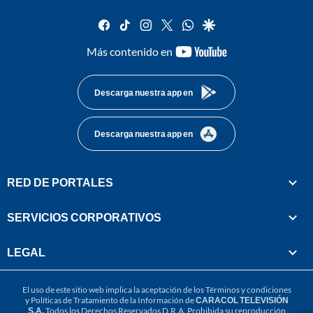
facebook
tiktok
instagram
twitter
whatsapp
google
youtube-
Más contenido en
footer
Descarga nuestra app en
Descarga nuestra app en
RED DE PORTALES
SERVICIOS CORPORATIVOS
LEGAL
El uso de este sitio web implica la aceptación de los
Términos y condiciones
y
Políticas de Tratamiento de la Información
de
CARACOL TELEVISIÓN
S.A.
Todos los Derechos Reservados D.R.A. Prohibida su reproducción