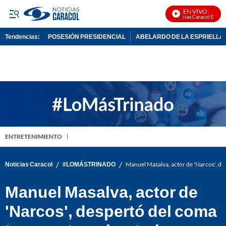
EN VIVO
Noticias Caracol En Vivo
Tendencias:
POSESIÓN PRESIDENCIAL
ABELARDO DE LA ESPRIELLA
PUBLICIDAD
ENTRETENIMIENTO
/
/
Noticias Caracol
#LOMÁSTRINADO
Manuel Masalva, actor de 'Narcos', des
Manuel Masalva, actor de
'Narcos', despertó del coma