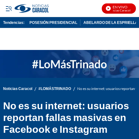
EN VIVO
Noticias Caracol En Viv
Tendencias:
POSESIÓN PRESIDENCIAL
ABELARDO DE LA ESPRIELLA
PUBLICIDAD
/
/
Noticias Caracol
#LOMÁSTRINADO
No es su internet: usuarios reportan f
No es su internet: usuarios
reportan fallas masivas en
Facebook e Instagram