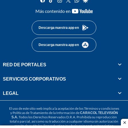
youtube-
Más contenido en
footer
Descarga nuestra app en
Descarga nuestra app en
RED DE PORTALES
SERVICIOS CORPORATIVOS
LEGAL
El uso de este sitio web implica la aceptación de los
Términos y condiciones
y
Políticas de Tratamiento de la Información
de
CARACOL TELEVISIÓN
S.A.
Todos los Derechos Reservados D.R.A. Prohibida su reproducción
total o parcial, así como su traducción a cualquier idioma sin autorización
cl
escrita de su titular. Reproduction in whole or in part, or translation