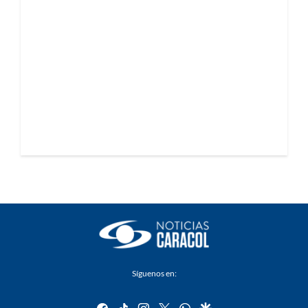
Síguenos en:
facebook
tiktok
instagram
twitter
whatsapp
google