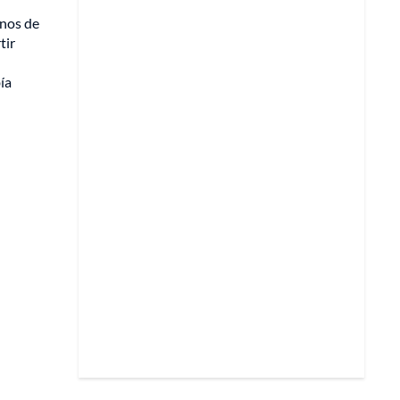
inos de
tir
ía