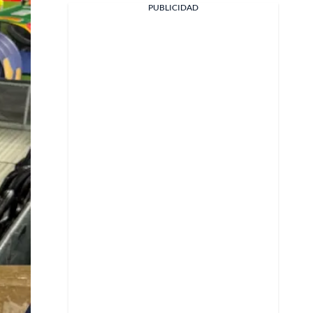
PUBLICIDAD
Facebook
X
Whatsapp
Copiar enlace
Telegram
LinkedIn