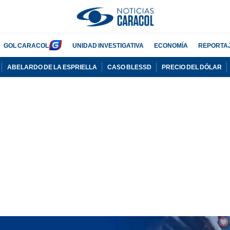
GOL CARACOL
UNIDAD INVESTIGATIVA
ECONOMÍA
REPORTA
ABELARDO DE LA ESPRIELLA
CASO BLESSD
PRECIO DEL DÓLAR
PUBLICIDAD