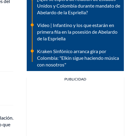
s del
Unidos y Colombia durante mandato de
Abelardo de la Espriella?
Video | Infantino y los que estarán en
primera fila en la posesión de Abelardo
de la Espriella
Kraken Sinfónico arranca gira por
Colombia: "Elkin sigue haciendo música
con nosotros"
PUBLICIDAD
lación.
o que