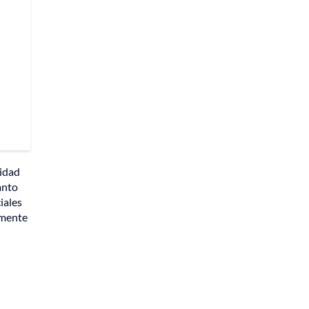
nidad
anto
iales
lmente