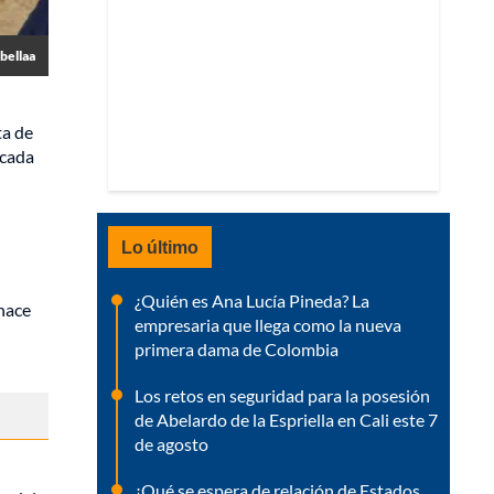
bellaa
ta de
 cada
Lo último
¿Quién es Ana Lucía Pineda? La
 hace
empresaria que llega como la nueva
primera dama de Colombia
Los retos en seguridad para la posesión
de Abelardo de la Espriella en Cali este 7
de agosto
¿Qué se espera de relación de Estados