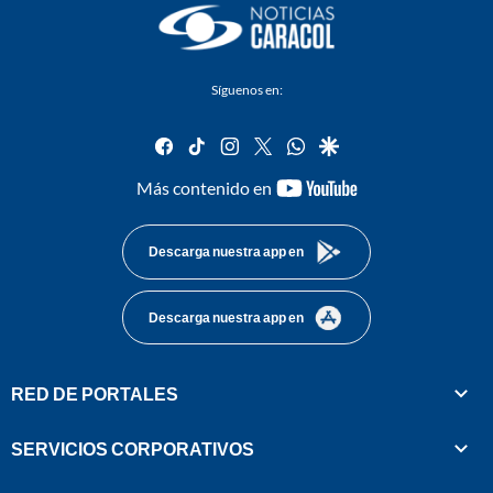
Síguenos en:
facebook
tiktok
instagram
twitter
whatsapp
google
youtube-
Más contenido en
footer
Descarga nuestra app en
Descarga nuestra app en
RED DE PORTALES
SERVICIOS CORPORATIVOS