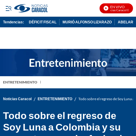
EN VIVO
Noticias Caracol En Vivo
Tendencias:
DÉFICIT FISCAL
MURIÓ ALFONSO LIZARAZO
ABELARDO
PUBLICIDAD
ENTRETENIMIENTO
/
/
Noticias Caracol
ENTRETENIMIENTO
Todo sobre el regreso de Soy Luna a
Todo sobre el regreso de
Soy Luna a Colombia y su