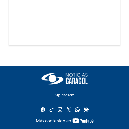
Síguenos en:
facebook
tiktok
instagram
twitter
whatsapp
google
youtube-
Más contenido en
footer