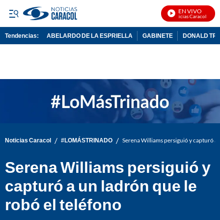
EN VIVO
Noticias Caracol En Viv
Tendencias:
ABELARDO DE LA ESPRIELLA
GABINETE
DONALD TR
PUBLICIDAD
/
/
Noticias Caracol
#LOMÁSTRINADO
Serena Williams persiguió y capturó a 
Serena Williams persiguió y
capturó a un ladrón que le
robó el teléfono