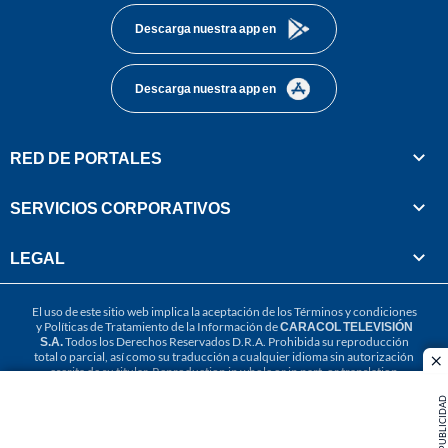
Descarga nuestra app en
Descarga nuestra app en
RED DE PORTALES
SERVICIOS CORPORATIVOS
LEGAL
El uso de este sitio web implica la aceptación de los
Términos y condiciones
y
Políticas de Tratamiento de la Información
de
CARACOL TELEVISIÓN
S.A.
Todos los Derechos Reservados D.R.A. Prohibida su reproducción
total o parcial, así como su traducción a cualquier idioma sin autorización
cl
escrita de su titular. Reproduction in whole or in part, or translation
without written permission is prohibited. All rights reserved 2025.
PUBLICIDAD
MIEMBRO DE: