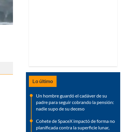
Lo último
Un hombre guardó el cadáver de su
padre para seguir cobrando la pensión:
nadie supo de su deceso
Cohete de SpaceX impactó de forma no
planificada contra la superficie lunar,