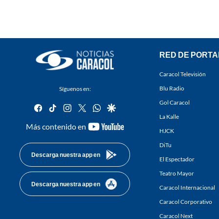
RED DE PORTA
Caracol Televisión
Blu Radio
Síguenos en:
Gol Caracol
facebook
tiktok
instagram
twitter
whatsapp
google
La Kalle
youtube-
Más contenido en
HJCK
footer
DiTu
Descarga nuestra app en
El Espectador
Teatro Mayor
Descarga nuestra app en
Caracol Internacional
Caracol Corporativo
Caracol Next