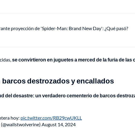
urante proyección de 'Spider-Man: Brand New Day': ¿Qué pasó?
cidas,
se convirtieron en juguetes a merced de la furia de las 
n barcos destrozados y encallados
ud del desastre: un verdadero cementerio de barcos destro
ntera hoy:
pic.twitter.com/RB29cwUKLL
e (@wallstwolverine)
August 14, 2024