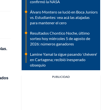
confirmó la NASA
Álvaro Montero se lució en Boca Juniors
vs. Estudiantes: vea acá las atajadas
para mantener el cero
Resultados Chontico Noche, último
sorteo hoy miércoles 5 de agosto de
2026: números ganadores
olas.
Lamine Yamal la sigue pasando 'chévere'
en Cartagena; recibió inesperado
obsequio
PUBLICIDAD
zados