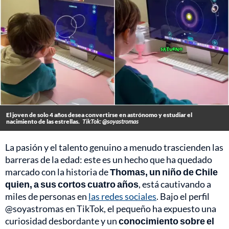
El joven de solo 4 años desea convertirse en astrónomo y estudiar el
nacimiento de las estrellas.
TikTok: @soyastromas
La pasión y el talento genuino a menudo trascienden las
barreras de la edad: este es un hecho que ha quedado
marcado con la historia de
Thomas, un niño de Chile
quien, a sus cortos cuatro años
, está cautivando a
miles de personas en
las redes sociales
. Bajo el perfil
@soyastromas en TikTok, el pequeño ha expuesto una
curiosidad desbordante y un
conocimiento sobre el