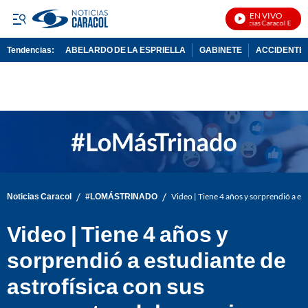
EN VIVO
Noticias Caracol En Vivo
Tendencias:
ABELARDO DE LA ESPRIELLA
GABINETE
ACCIDENTE 
PUBLICIDAD
/
/
Noticias Caracol
#LOMÁSTRINADO
Video | Tiene 4 años y sorprendió a est
Video | Tiene 4 años y
sorprendió a estudiante de
astrofísica con sus