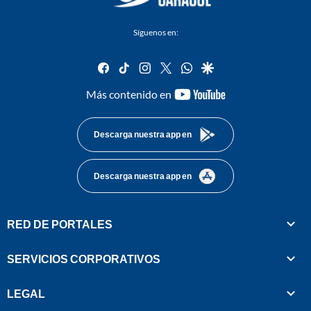
Síguenos en:
facebook
tiktok
instagram
twitter
whatsapp
google
youtube-
Más contenido en
footer
Descarga nuestra app en
Descarga nuestra app en
RED DE PORTALES
SERVICIOS CORPORATIVOS
LEGAL